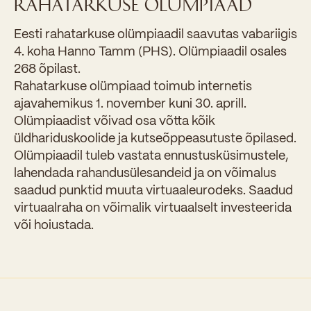
RAHATARKUSE OLÜMPIAAD
Eesti rahatarkuse olümpiaadil saavutas vabariigis
4. koha Hanno Tamm (PHS). Olümpiaadil osales
268 õpilast.
Rahatarkuse olümpiaad toimub internetis
ajavahemikus 1. november kuni 30. aprill.
Olümpiaadist võivad osa võtta kõik
üldhariduskoolide ja kutseõppeasutuste õpilased.
Olümpiaadil tuleb vastata ennustusküsimustele,
lahendada rahandusülesandeid ja on võimalus
saadud punktid muuta virtuaaleurodeks. Saadud
virtuaalraha on võimalik virtuaalselt investeerida
või hoiustada.