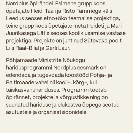
Nordplus õpirändel. Esimene grupp koos
õpetajate Heidi Taali ja Risto Tammega käis
Leedus seoses etno+öko teemalise projektiga,
teine grupp koos õpetajate Ineta Puideti ja Mari
Juurikasega Lätis seoses koolikiusamise vastase
projektiga. Projekte on juhtinud Sütevaka poolt
Liis Raal-Bilal ja Gerli Laur.
Põhjamaade Ministrite Nõukogu
haridusprogrammi Nordplus eesmärk on
edendada ja tugevdada koostööd Põhja- ja
Baltimaade vahel nii kooli-, kõrg-, kui
täiskasvanuhariduses. Programm toetab
õpirännet, projekte ja võrgustikke ning on
suunatud hariduse ja elukestva õppega seotud
asutustele ja organisatsioonidele.