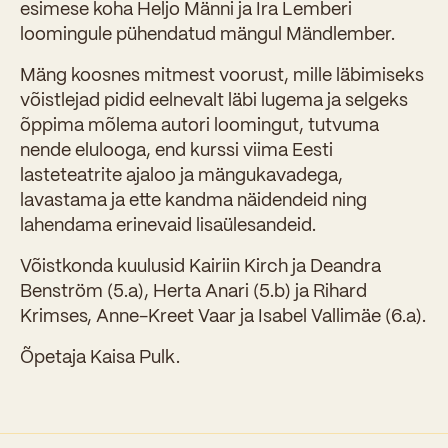
esimese koha Heljo Männi ja Ira Lemberi
loomingule pühendatud mängul Mändlember.
Mäng koosnes mitmest voorust, mille läbimiseks
võistlejad pidid eelnevalt läbi lugema ja selgeks
õppima mõlema autori loomingut, tutvuma
nende elulooga, end kurssi viima Eesti
lasteteatrite ajaloo ja mängukavadega,
lavastama ja ette kandma näidendeid ning
lahendama erinevaid lisaülesandeid.
Võistkonda kuulusid Kairiin Kirch ja Deandra
Benström (5.a), Herta Anari (5.b) ja Rihard
Krimses, Anne-Kreet Vaar ja Isabel Vallimäe (6.a).
Õpetaja Kaisa Pulk.