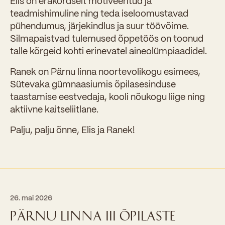
Elis on erakordselt motiveeritud ja
teadmishimuline ning teda iseloomustavad
pühendumus, järjekindlus ja suur töövõime.
Silmapaistvad tulemused õppetöös on toonud
talle kõrgeid kohti erinevatel aineolümpiaadidel.
Ranek on Pärnu linna noortevolikogu esimees,
Sütevaka gümnaasiumis õpilasesinduse
taastamise eestvedaja, kooli nõukogu liige ning
aktiivne kaitseliitlane.
Palju, palju õnne, Elis ja Ranek!
26. mai 2026
PÄRNU LINNA III ÕPILASTE