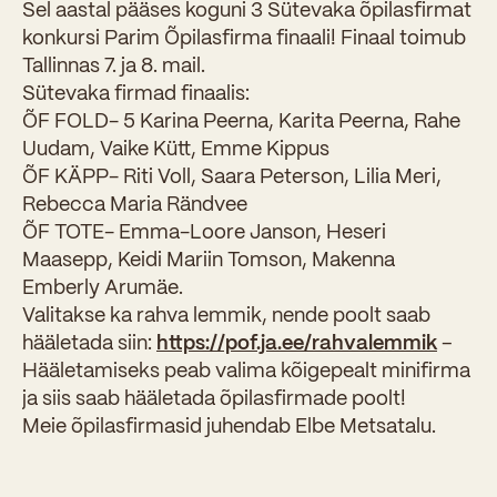
Sel aastal pääses koguni 3 Sütevaka õpilasfirmat
konkursi Parim Õpilasfirma finaali! Finaal toimub
Tallinnas 7. ja 8. mail.
Sütevaka firmad finaalis:
ÕF FOLD- 5 Karina Peerna, Karita Peerna, Rahe
Uudam, Vaike Kütt, Emme Kippus
ÕF KÄPP- Riti Voll, Saara Peterson, Lilia Meri,
Rebecca Maria Rändvee
ÕF TOTE- Emma-Loore Janson, Heseri
Maasepp, Keidi Mariin Tomson, Makenna
Emberly Arumäe.
Valitakse ka rahva lemmik, nende poolt saab
hääletada siin:
https://pof.ja.ee/rahvalemmik
–
Hääletamiseks peab valima kõigepealt minifirma
ja siis saab hääletada õpilasfirmade poolt!
Meie õpilasfirmasid juhendab Elbe Metsatalu.