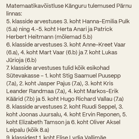
Matemaatikavõistluse Känguru tulemused Pärnu
linnas:
5. klasside arvestuses 3. koht Hanna-Emilia Pulk
(5.a) ning 4.-5. koht Herta Anari ja Patrick
Herbert Heitmann (mõlemad 5.b)
6. klasside arvestuses 3. koht Anne-Kreet Vaar
(6.a), 4. koht Mart Vaar (6.b) ja 7. koht Lukas
Jürioja (6.b)
7. klasside arvestuses tulid kõik esikohad
Sütevakasse – 1. koht Stig Saamuel Puusepp
(7.a), 2. koht Jasper Pajus (7.a), 3. koht Kris
Leander Randmaa (7.a), 4. koht Markos-Erik
Käärid (7.b) ja 5. koht Hugo Richard Vallau (7.a)
8. klasside arvestuses 2. koht Ruudi Seppel, 3.
koht Joonas Juursalu, 4. koht Ervin Reponen, 5.
koht Elizabeth Tamson ja 6. koht Oliver Aksel
Leipalu (kõik 8.a)
9. klassidest 1. koht Elise Lydia Vallimäe