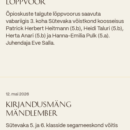
LÕPPVOOR
Õpioskuste talgute lõppvoorus saavuta
vabariigis 3. koha Sütevaka võistkond koosseisus
Patrick Herbert Heitmann (5.b), Heidi Taluri (5.b),
Herta Anari (5.b) ja Hanna-Emilia Pulk (5.a).
Juhendaja Eve Salla.
12. mai 2026
KIRJANDUSMÄNG
MÄNDLEMBER
Sütevaka 5. ja 6. klasside segameeskond võitis