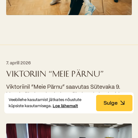
7. aprill 2026
VIKTORIIN “MEIE PÄRNU”
Viktoriinil “Meie Pärnu” saavutas Sütevaka 9.
klassi võistkond 3. koha. Võistkonda kuulusid
Veebilehe kasutamist jätkates nõustute
Lenna Valdmaa, Hugo Rehe, Patrick Siigla, Elis
Sulge
küpsiste kasutamisega.
Loe lähemalt
Paugus ja Tristian Mäeväli. Juhendaja Siim Ruul.