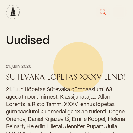
Uudised
Avaleht
Uudised
Sündmused
21. juuni 2026
SÜTEVAKA LÕPETAS XXXV LEND!
Õppetöö
21. juunil lõpetas Sütevaka gümnaasiumi 63
ägedat noort inimest. Klassijuhatajad Allan
Koolist
Lorents ja Risto Tamm. XXXV lennus lõpetas
Perioodõpe
gümnaasiumi kuldmedaliga 13 abiturienti: Dagne
Sisseastumisinfo
Õppesuunad
Oriehov, Daniel Knjazevitš, Emilie Koppel, Helena
Ajalugu
Reinart, Heleriin Lilletai, Jennifer Pupart, Julia
Kontaktid
Tunniplaan
Õpilased