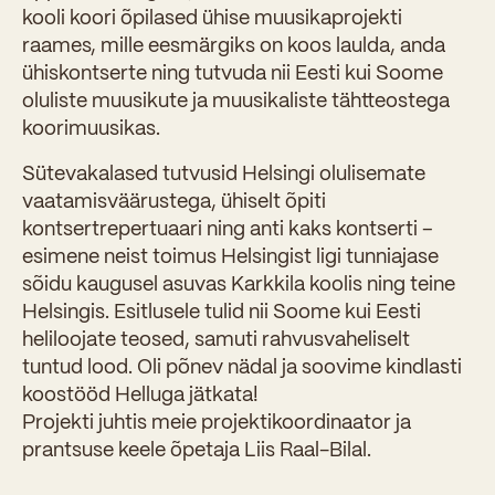
kooli koori õpilased ühise muusikaprojekti
raames, mille eesmärgiks on koos laulda, anda
ühiskontserte ning tutvuda nii Eesti kui Soome
oluliste muusikute ja muusikaliste tähtteostega
koorimuusikas.
Sütevakalased tutvusid Helsingi olulisemate
vaatamisväärustega, ühiselt õpiti
kontsertrepertuaari ning anti kaks kontserti –
esimene neist toimus Helsingist ligi tunniajase
sõidu kaugusel asuvas Karkkila koolis ning teine
Helsingis. Esitlusele tulid nii Soome kui Eesti
heliloojate teosed, samuti rahvusvaheliselt
tuntud lood. Oli põnev nädal ja soovime kindlasti
koostööd Helluga jätkata!
Projekti juhtis meie projektikoordinaator ja
prantsuse keele õpetaja Liis Raal-Bilal.