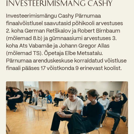
INVESTEERIMISMÄNG CASHY
Investeerimismängu Cashy Pärnumaa
finaalvõistlusel saavutasid põhikooli arvestuses
2. koha German Retškalov ja Robert Birnbaum
(mõlemad 8.b) ja gümnaasiumi arvestuses 3.
koha Ats Vabamäe ja Johann Gregor Allas
(mõlemad TS). Õpetaja Elbe Metsatalu.
Pärnumaa arenduskeskuse korraldatud võistluse
finaali pääses 17 võistkonda 9 erinevast koolist.