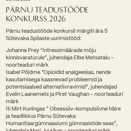
PÄRNU TEADUSTÖÖDE
KONKURSS 2026
Pärnu teadustööde konkursil märgiti ära 5
Sütevaka õpilaste uurimistööd:
Johanna Prey “Intressimäärade mõju
kinnisvaraturule”, juhendaja Elbe Metsatalu –
noorteaduri märk
Isabel Põldme “Opioidid analgeesias, nende
kasutamisega kaasnevad probleemid ja
potentsiaalsed alternatiivravimid”, juhendajad
Evelin Laanemets ja Piret Vaughan – noorteaduri
märk
Iti Mirt Kuningas ” Obsessiiv-kompulsiivne häire
ja teadlikkus Pärnu Sütevaka
Humanitaargümnaasiumi gümnasistide seas”,
juhendaja Mari Juurikas – noorteaduri märk