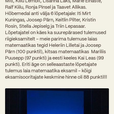
Mitt, Killu Lembit, Lisanna Laks, Marie Einaste,
Sisseastumiskatsed
Ralf Kiilu, Ronja Pinsel ja Taavet Allikas.
Eksamid ja arvestused
Töötajad
In English
Miks Sütevaka?
Hõbemedal anti välja 6 lõpetajale: Iti Mirt
Õppesisu ülekandmine
Kuningas, Joosep Pärn, Keitlin Pilter, Kristin
Vilistlased
Stipendiumid
Rosin, Stella Jepiselg ja Triin Lepasaar.
Stuudium
Videod
Galeriid
Aastatöö
Medalid
Lõpetajatel on käes ka suurepärased tulemused
Õppemaksusoodustused
Loovtöö
riigieksamitelt – meie parima tulemuse laias
Kooli aumärgid
matemaatikas tegid Heleriin Lilletai ja Joosep
Konsultatsioonid
Pärn (100 punkti!), kitsas matemaatikas Mariliis
Nõukogu ja õppenõukogu
Puusepp (97 punkti) ja eesti keeles Kai Leas (99
Olümpiaadid
Dokumendid
punkti). Eriti äge on selleaastaste lõpetajate
Rahvusvahelised projektid
tulemus laia matemaatika eksamil – kõigi
Koolituskeskus
eksamisooritajate keskmine hinne oli 88 punkti!!!
Õppemaks
Raamatukogu
Huvitegevus
Järelevalve