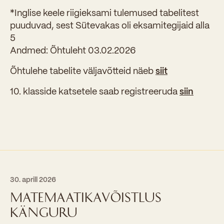
*Inglise keele riigieksami tulemused tabelitest
puuduvad, sest Sütevakas oli eksamitegijaid alla
5
Andmed: Õhtuleht 03.02.2026
Õhtulehe tabelite väljavõtteid näeb
siit
10. klasside katsetele saab registreeruda
siin
30. aprill 2026
MATEMAATIKAVÕISTLUS
KÄNGURU