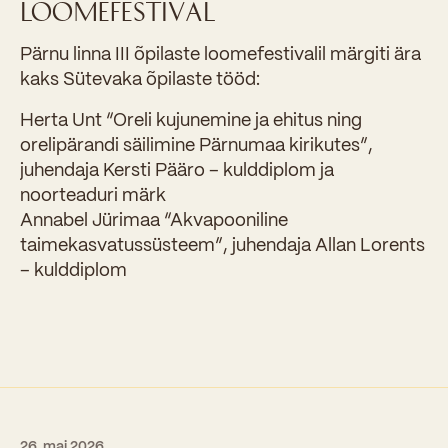
LOOMEFESTIVAL
Pärnu linna III õpilaste loomefestivalil märgiti ära
kaks Sütevaka õpilaste tööd:
Herta Unt “Oreli kujunemine ja ehitus ning
orelipärandi säilimine Pärnumaa kirikutes”,
juhendaja Kersti Pääro – kulddiplom ja
noorteaduri märk
Annabel Jürimaa “Akvapooniline
taimekasvatussüsteem”, juhendaja Allan Lorents
– kulddiplom
26. mai 2026