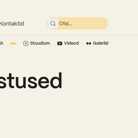
Kontaktid
sh
Stuudium
Videod
Galeriid
stused