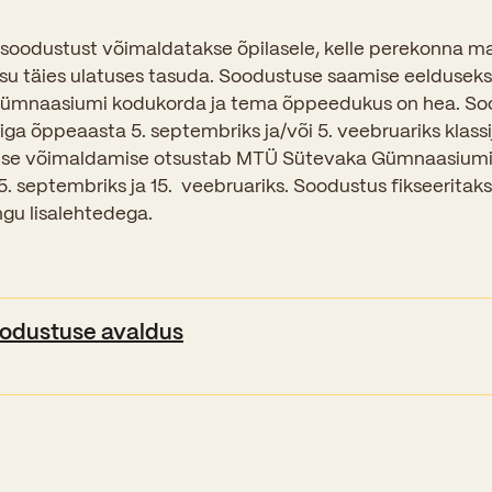
Sisseastumiskatsed
Eksamid ja arvestused
Töötajad
soodustust võimaldatakse õpilasele, kelle perekonna maj
In English
Miks Sütevaka?
 täies ulatuses tasuda. Soodustuse saamise eelduseks 
Õppesisu ülekandmine
Vilistlased
Stipendiumid
 gümnaasiumi kodukorda ja tema õppeedukus on hea. S
Stuudium
Videod
Galeriid
Aastatöö
ga õppeaasta 5. septembriks ja/või 5. veebruariks klassi
Medalid
Õppemaksusoodustused
use võimaldamise otsustab MTÜ Sütevaka Gümnaasiumi
Loovtöö
Kooli aumärgid
. septembriks ja 15. veebruariks. Soodustus fikseeritaks
Konsultatsioonid
ngu lisalehtedega.
Nõukogu ja õppenõukogu
Olümpiaadid
Dokumendid
Rahvusvahelised projektid
Koolituskeskus
dustuse avaldus
Õppemaks
Raamatukogu
Huvitegevus
Järelevalve