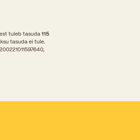
est tuleb tasuda
115
su tasuda ei tule.
200221011597640,