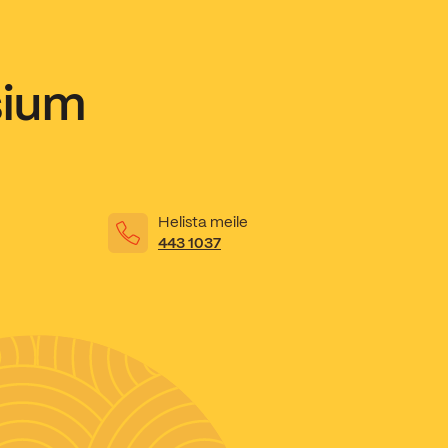
sium
Helista meile
443 1037