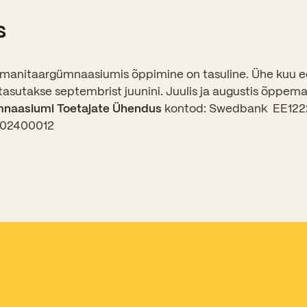
s
Kooliõde ja koolipsühholoogid
anitaargümnaasiumis õppimine on tasuline. Ühe kuu e
asutakse septembrist juunini. Juulis ja augustis õppemak
naasiumi Toetajate Ühendus
kontod: Swedbank EE122
002400012