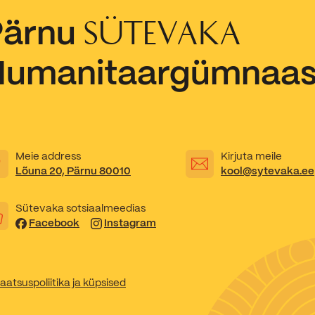
Pärnu
SÜTEVAKA
Humanitaargümnaa
Meie address
Kirjuta meile
Lõuna 20, Pärnu 80010
kool@sytevaka.ee
Sütevaka sotsiaalmeedias
Facebook
Instagram
aatsuspoliitika ja küpsised