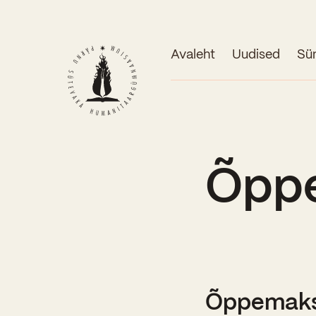
Avaleht
Uudised
Sü
Õpp
Õppemaks