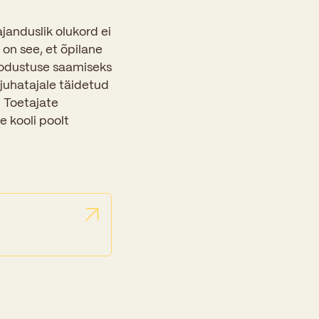
anduslik olukord ei
on see, et õpilane
oodustuse saamiseks
juhatajale täidetud
 Toetajate
e kooli poolt