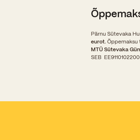
Õppemak
Pärnu Sütevaka Hum
eurot
. Õppemaksu t
MTÜ Sütevaka Güm
SEB EE911010220