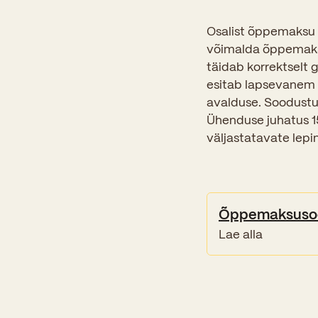
Osalist õppemaksu 
võimalda õppemaksu
täidab korrektselt
esitab lapsevanem i
avalduse. Soodust
Ühenduse juhatus 15
väljastatavate lepi
Õppemaksusoo
Lae alla