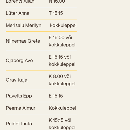
Lorents Allan
N 16.00
Lüter Anna
T 15.15
Merisalu Merilyn
kokkuleppel
E 16:00 või
Niinemäe Grete
kokkuleppel
E 15.15 või
Ojaberg Ave
kokkuleppel
K 8.00 või
Orav Kaja
kokkuleppel
Pavelts Epp
E 15.15
Peerna Aimur
Kokkuleppel
K 15:15 või
Puidet Ineta
kokkuleppel