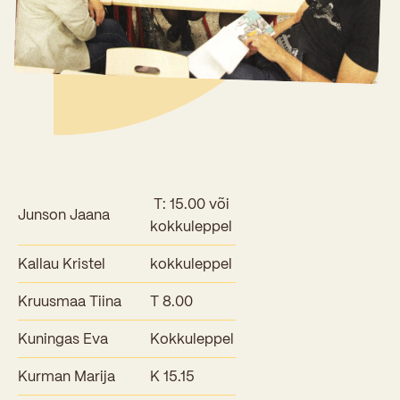
Sisseastumiskatsed
Eksamid ja arvestused
Töötajad
In English
Miks Sütevaka?
Õppesisu ülekandmine
Vilistlased
Stipendiumid
Stuudium
Videod
Galeriid
Aastatöö
Medalid
Õppemaksusoodustused
Loovtöö
Kooli aumärgid
Konsultatsioonid
Nõukogu ja õppenõukogu
T: 15.00 või
Olümpiaadid
Junson Jaana
Dokumendid
kokkuleppel
Rahvusvahelised projektid
Koolituskeskus
Kallau Kristel
kokkuleppel
Õppemaks
Kruusmaa Tiina
T 8.00
Raamatukogu
Kuningas Eva
Kokkuleppel
Huvitegevus
Kurman Marija
K 15.15
Järelevalve