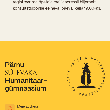
registreerima õpetaja meiliaadressil hiljemalt
konsultatsioonile eelneval päeval kella 19.00-ks.
Pärnu
SÜTEVAKA
Humanitaar-
gümnaasium
Meie address