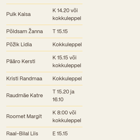
K 14.20 või
Pulk Kaisa
kokkuleppel
Põldsam Žanna
T 15.15
Põžik Lidia
Kokkuleppel
K 15.15 või
Pääro Kersti
kokkuleppel
Kristi Randmaa
Kokkuleppel
T 15.20 ja
Raudmäe Katre
16.10
K 8:00 või
Roomet Margit
kokkuleppel
Raal-Bilal Liis
E 15.15