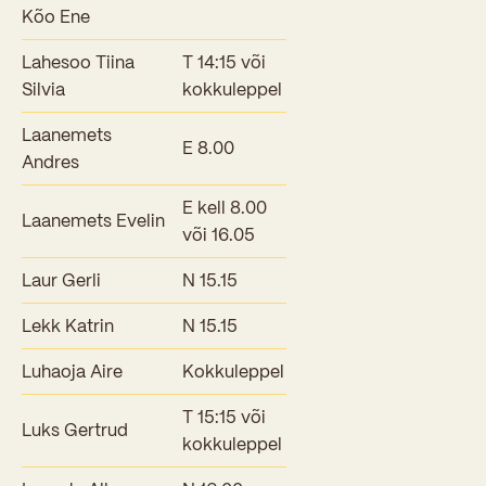
Kõo Ene
Kooliõde ja koolipsühholoogid
Lahesoo Tiina
T 14:15 või
Silvia
kokkuleppel
Laanemets
E 8.00
Andres
E kell 8.00
Laanemets Evelin
või 16.05
Laur Gerli
N 15.15
Lekk Katrin
N 15.15
Luhaoja Aire
Kokkuleppel
T 15:15 või
Luks Gertrud
kokkuleppel