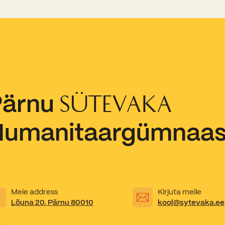
Pärnu
SÜTEVAKA
Humanitaargümnaa
Meie address
Kirjuta meile
Lõuna 20, Pärnu 80010
kool@sytevaka.ee