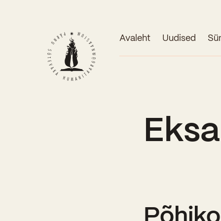
Avaleht
Uudised
Sü
Eksa
Põhiko