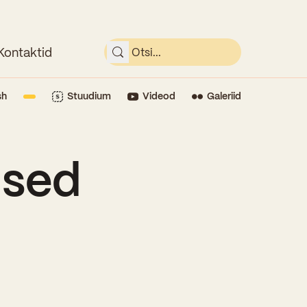
Kontaktid
sh
Stuudium
Videod
Galeriid
used