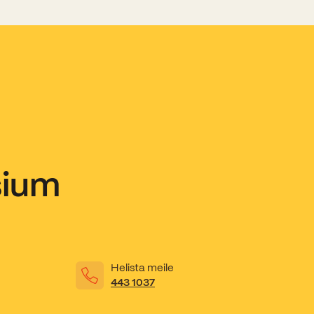
sium
Helista meile
443 1037