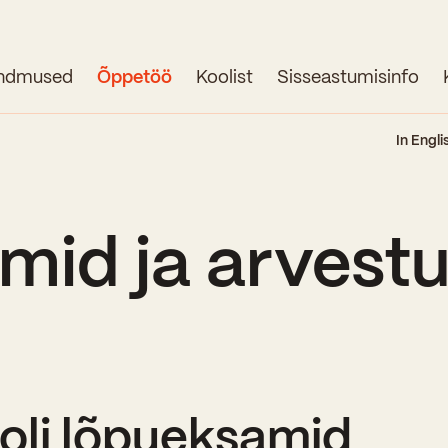
ndmused
Õppetöö
Koolist
Sisseastumisinfo
Avaleht
In Engli
Uudised
Sündmused
mid ja arvest
Õppetöö
Koolist
Perioodõpe
Sisseastumisinfo
Õppesuunad
Ajalugu
oli lõpueksamid
Kontaktid
Tunniplaan
Õpilased