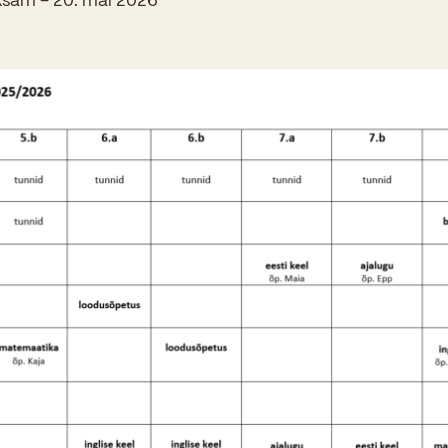
ksam – 20. mai 2026
Kooliõde ja koolipsühholoogid