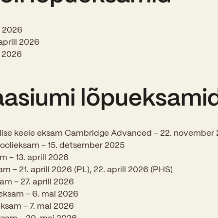
Sisseastumiskatsed
Eksamid ja arvestused
Töötajad
In English
Miks Sütevaka?
ll 2026
Õppesisu ülekandmine
Vilistlased
prill 2026
Stipendiumid
Stuudium
Videod
Galeriid
Aastatöö
i 2026
Medalid
Õppemaksusoodustused
Loovtöö
Kooli aumärgid
asiumi lõpueksami
Konsultatsioonid
Nõukogu ja õppenõukogu
Olümpiaadid
Dokumendid
glise keele eksam Cambridge Advanced – 22. november
Rahvusvahelised projektid
Koolituskeskus
oolieksam – 15. detsember 2025
m – 13. aprill 2026
Õppemaks
m – 21. aprill 2026 (PL), 22. aprill 2026 (PHS)
Raamatukogu
sam – 27. aprill 2026
ieksam – 6. mai 2026
Huvitegevus
ksam – 7. mai 2026
Järelevalve