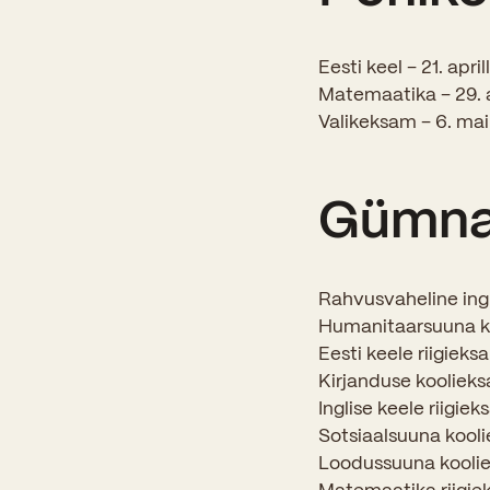
Eesti keel – 21. apri
Matemaatika – 29. a
Valikeksam – 6. ma
Gümna
Rahvusvaheline in
Humanitaarsuuna k
Eesti keele riigieksa
Kirjanduse koolieksa
Inglise keele riigiek
Sotsiaalsuuna kool
Loodussuuna koolie