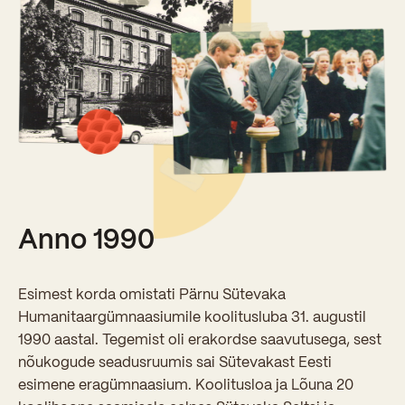
Sisseastumiskatsed
Eksamid ja arvestused
Töötajad
In English
Miks Sütevaka?
Õppesisu ülekandmine
Vilistlased
Stipendiumid
Stuudium
Videod
Galeriid
Aastatöö
Medalid
Õppemaksusoodustused
Loovtöö
Kooli aumärgid
Konsultatsioonid
Nõukogu ja õppenõukogu
Olümpiaadid
Dokumendid
Anno 1990
Rahvusvahelised projektid
Koolituskeskus
Õppemaks
Esimest korda omistati Pärnu Sütevaka
Humanitaargümnaasiumile koolitusluba 31. augustil
Raamatukogu
1990 aastal. Tegemist oli erakordse saavutusega, sest
nõukogude seadusruumis sai Sütevakast Eesti
Huvitegevus
esimene eragümnaasium. Koolitusloa ja Lõuna 20
Järelevalve