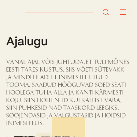
Ajalugu
Avaleht
Uudised
Vanal ajal võis juhtuda, et tuli mõnes
Sündmused
Eesti tares kustus. Siis võeti sütevakk
ja mindi headelt inimestelt tuld
Õppetöö
tooma. Saadud hõõguvad söed seati
hoolega tuha alla ja kanti kärmesti
Koolist
koju. Siin hoiti neid kui kallist vara,
siin puhkesid nad taaskord leegiks,
Perioodõpe
Sisseastumisinfo
soojendasid ja valgustasid ja hoidsid
Õppesuunad
inimesi elus.
Ajalugu
Kontaktid
Tunniplaan
Õpilased