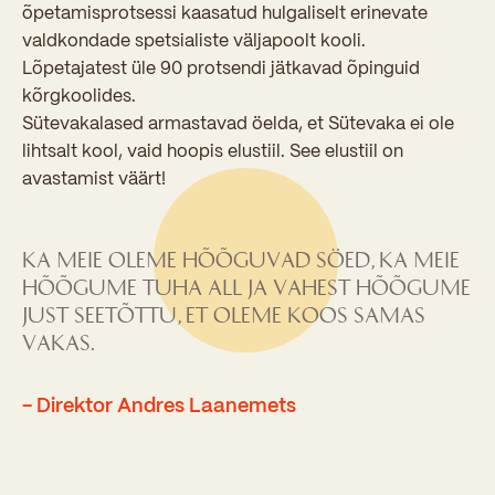
õpetamisprotsessi kaasatud hulgaliselt erinevate
valdkondade spetsialiste väljapoolt kooli.
Lõpetajatest üle 90 protsendi jätkavad õpinguid
kõrgkoolides.
Sütevakalased armastavad öelda, et Sütevaka ei ole
lihtsalt kool, vaid hoopis elustiil. See elustiil on
avastamist väärt!
Ka meie oleme hõõguvad söed, ka meie
hõõgume tuha all ja vahest hõõgume
just seetõttu, et oleme koos samas
vakas.
- Direktor Andres Laanemets