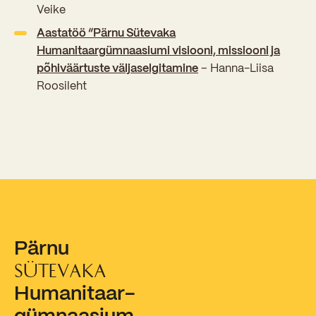
Veike
Aastatöö “Pärnu Sütevaka
Humanitaargümnaasiumi visiooni, missiooni ja
põhiväärtuste väljaselgitamine
– Hanna-Liisa
Roosileht
Pärnu
SÜTEVAKA
Humanitaar-
gümnaasium