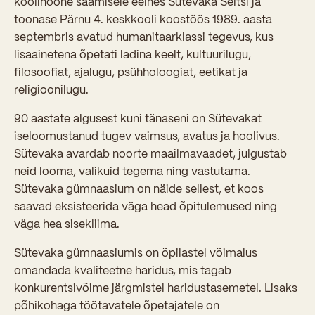
koolihoone saamisele eelnes Sütevaka Seltsi ja
toonase Pärnu 4. keskkooli koostöös 1989. aasta
Kooliõde ja koolipsühholoogid
septembris avatud humanitaarklassi tegevus, kus
lisaainetena õpetati ladina keelt, kultuurilugu,
filosoofiat, ajalugu, psühholoogiat, eetikat ja
religioonilugu.
90 aastate algusest kuni tänaseni on Sütevakat
iseloomustanud tugev vaimsus, avatus ja hoolivus.
Sütevaka avardab noorte maailmavaadet, julgustab
neid looma, valikuid tegema ning vastutama.
Sütevaka gümnaasium on näide sellest, et koos
saavad eksisteerida väga head õpitulemused ning
väga hea sisekliima.
Sütevaka gümnaasiumis on õpilastel võimalus
omandada kvaliteetne haridus, mis tagab
konkurentsivõime järgmistel haridustasemetel. Lisaks
põhikohaga töötavatele õpetajatele on