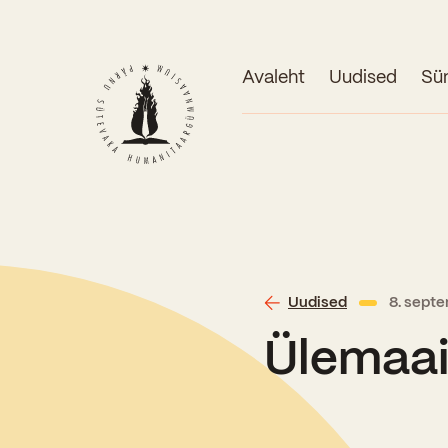
Avaleht
Uudised
Sü
Uudised
8. sept
Ülemaai