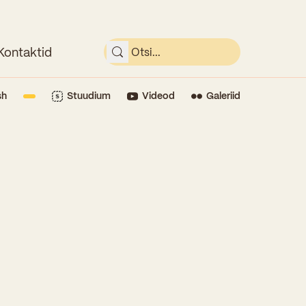
Kontaktid
sh
Stuudium
Videod
Galeriid