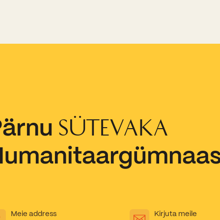
Pärnu
SÜTEVAKA
Humanitaargümnaa
Meie address
Kirjuta meile