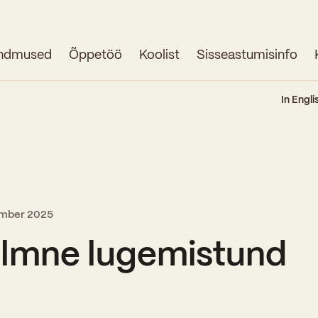
ndmused
Õppetöö
Koolist
Sisseastumisinfo
Avaleht
In Engli
Uudised
Sündmused
Õppetöö
ember 2025
Koolist
lmne lugemistund
Perioodõpe
Sisseastumisinfo
Õppesuunad
Ajalugu
Kontaktid
Tunniplaan
Õpilased