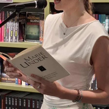
Kooliõde ja koolipsühholoogid