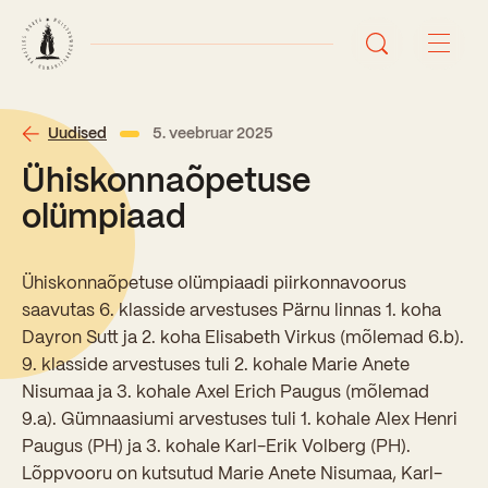
Avaleht
Uudised
5. veebruar 2025
Ühiskonnaõpetuse
Uudised
olümpiaad
Sündmused
Ühiskonnaõpetuse olümpiaadi piirkonnavoorus
Õppetöö
saavutas 6. klasside arvestuses Pärnu linnas 1. koha
Dayron Sutt ja 2. koha Elisabeth Virkus (mõlemad 6.b).
Koolist
9. klasside arvestuses tuli 2. kohale Marie Anete
Perioodõpe
Nisumaa ja 3. kohale Axel Erich Paugus (mõlemad
Sisseastumisinfo
9.a). Gümnaasiumi arvestuses tuli 1. kohale Alex Henri
Õppesuunad
Ajalugu
Paugus (PH) ja 3. kohale Karl-Erik Volberg (PH).
Kontaktid
Lõppvooru on kutsutud Marie Anete Nisumaa, Karl-
Tunniplaan
Õpilased