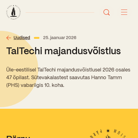
Avaleht
Uudised
25. jaanuar 2026
TalTechi majandusvõistlus
Uudised
Sündmused
Üle-eestilisel TalTechi majandusvõistlusel 2026 osales
47 õpilast. Sütevakalastest saavutas Hanno Tamm
Õppetöö
(PHS) vabariigis 10. koha.
Koolist
Perioodõpe
Sisseastumisinfo
Õppesuunad
Ajalugu
Kontaktid
Tunniplaan
Õpilased