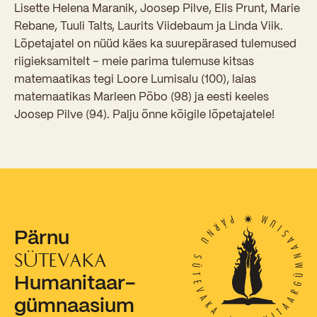
Sisseastumiskatsed
Lisette Helena Maranik, Joosep Pilve, Elis Prunt, Marie
Eksamid ja arvestused
Rebane, Tuuli Talts, Laurits Viidebaum ja Linda Viik.
Töötajad
In English
Miks Sütevaka?
Lõpetajatel on nüüd käes ka suurepärased tulemused
Õppesisu ülekandmine
Vilistlased
riigieksamitelt – meie parima tulemuse kitsas
Stipendiumid
Stuudium
Videod
Galeriid
Aastatöö
matemaatikas tegi Loore Lumisalu (100), laias
Medalid
Õppemaksusoodustused
matemaatikas Marleen Põbo (98) ja eesti keeles
Loovtöö
Kooli aumärgid
Joosep Pilve (94). Palju õnne kõigile lõpetajatele!
Konsultatsioonid
Nõukogu ja õppenõukogu
Olümpiaadid
Dokumendid
Rahvusvahelised projektid
Koolituskeskus
Õppemaks
Pärnu
SÜTEVAKA
Raamatukogu
Humanitaar-
Huvitegevus
gümnaasium
Järelevalve