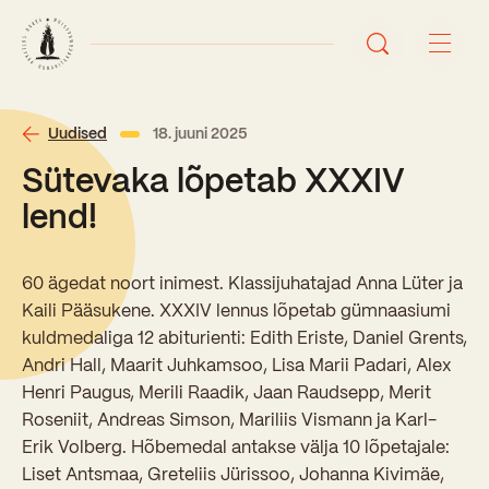
Avaleht
Uudised
18. juuni 2025
Sütevaka lõpetab XXXIV
Uudised
lend!
Sündmused
60 ägedat noort inimest. Klassijuhatajad Anna Lüter ja
Õppetöö
Kaili Pääsukene. XXXIV lennus lõpetab gümnaasiumi
kuldmedaliga 12 abiturienti: Edith Eriste, Daniel Grents,
Koolist
Andri Hall, Maarit Juhkamsoo, Lisa Marii Padari, Alex
Perioodõpe
Henri Paugus, Merili Raadik, Jaan Raudsepp, Merit
Sisseastumisinfo
Roseniit, Andreas Simson, Mariliis Vismann ja Karl-
Õppesuunad
Ajalugu
Erik Volberg. Hõbemedal antakse välja 10 lõpetajale:
Kontaktid
Liset Antsmaa, Greteliis Jürissoo, Johanna Kivimäe,
Tunniplaan
Õpilased