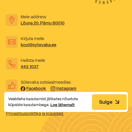
Kooliõde ja koolipsühholoogid
Meie address
Lõuna 20, Pärnu 80010
Kirjuta meile
kool@sytevaka.ee
Helista meile
443 1037
Sütevaka sotsiaalmeedias
Facebook
Instagram
Veebilehe kasutamist jätkates nõustute
Sulge
küpsiste kasutamisega.
Loe lähemalt
Privaatsuspoliitika ja küpsised