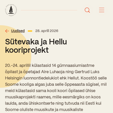
Avaleht
Uudised
28. aprill 2026
Sütevaka ja Hellu
Uudised
kooriprojekt
Sündmused
20.-24. aprillil külastasid 14 gümnaasiumiastme
Õppetöö
õpilast ja õpetajad Aire Luhaoja ning Gertrud Luks
Helsingin luonnontiedelukiot ehk Hellut. Koostöö selle
Koolist
Soome kooliga algas juba selle õppeaasta sügisel, mil
Perioodõpe
meid külastasid sama kooli koori õpilased ühise
Sisseastumisinfo
muusikaprojekti raames, mille eesmärgiks on koos
Õppesuunad
Ajalugu
laulda, anda ühiskontserte ning tutvuda nii Eesti kui
Kontaktid
Soome oluliste muusikute ja muusikaliste
Tunniplaan
Õpilased