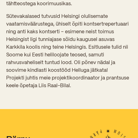
Sisseastumiskatsed
tähtteostega koorimuusikas.
Eksamid ja arvestused
Töötajad
In English
Miks Sütevaka?
Sütevakalased tutvusid Helsingi olulisemate
Õppesisu ülekandmine
vaatamisväärustega, ühiselt õpiti kontsertrepertuaari
Vilistlased
Stipendiumid
ning anti kaks kontserti – esimene neist toimus
Stuudium
Videod
Galeriid
Aastatöö
Medalid
Helsingist ligi tunniajase sõidu kaugusel asuvas
Õppemaksusoodustused
Loovtöö
Karkkila koolis ning teine Helsingis. Esitlusele tulid nii
Kooli aumärgid
Soome kui Eesti heliloojate teosed, samuti
Konsultatsioonid
Nõukogu ja õppenõukogu
rahvusvaheliselt tuntud lood. Oli põnev nädal ja
soovime kindlasti koostööd Helluga jätkata!
Olümpiaadid
Dokumendid
Projekti juhtis meie projektikoordinaator ja prantsuse
Rahvusvahelised projektid
keele õpetaja Liis Raal-Bilal.
Koolituskeskus
Õppemaks
Raamatukogu
Huvitegevus
Järelevalve