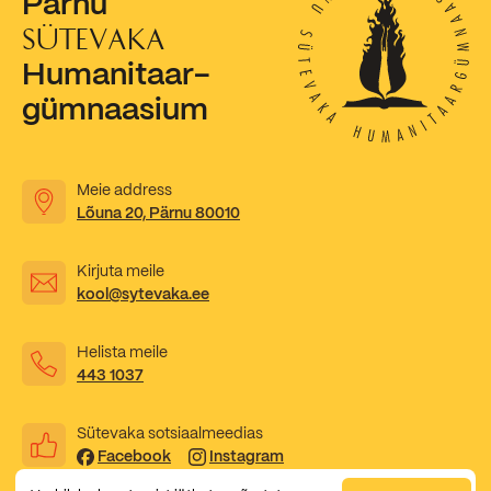
Pärnu
SÜTEVAKA
Kooliõde ja koolipsühholoogid
Humanitaar-
gümnaasium
Meie address
Lõuna 20, Pärnu 80010
Kirjuta meile
kool@sytevaka.ee
Helista meile
443 1037
Sütevaka sotsiaalmeedias
Facebook
Instagram