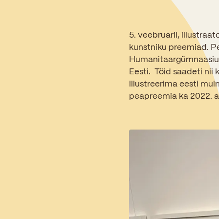
5. veebruaril, illustra
kunstniku preemiad. Pe
Humanitaargümnaasiumi
Eesti. Töid saadeti nii 
illustreerima eesti mui
peapreemia ka 2022. a