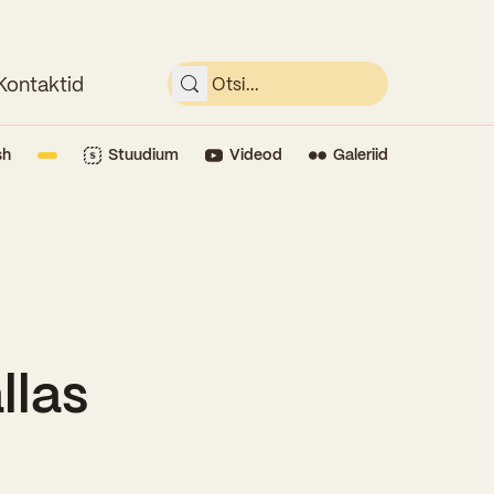
Kontaktid
sh
Stuudium
Videod
Galeriid
llas
!