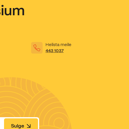
sium
Helista meile
443 1037
Sulge