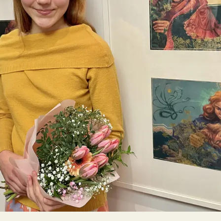
Kooliõde ja koolipsühholoogid