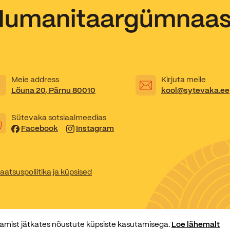
Humanitaargümnaa
Meie address
Kirjuta meile
Lõuna 20, Pärnu 80010
kool@sytevaka.ee
Sütevaka sotsiaalmeedias
Facebook
Instagram
aatsuspoliitika ja küpsised
amist jätkates nõustute küpsiste kasutamisega.
Loe lähemalt