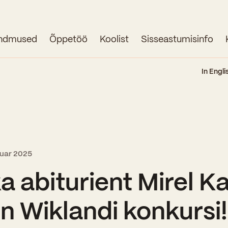
ndmused
Õppetöö
Koolist
Sisseastumisinfo
Avaleht
In Engli
Uudised
Sündmused
Õppetöö
ruar 2025
Koolist
 abiturient Mirel Ka
Perioodõpe
Sisseastumisinfo
lon Wiklandi konkursi
Õppesuunad
Ajalugu
Kontaktid
Tunniplaan
Õpilased