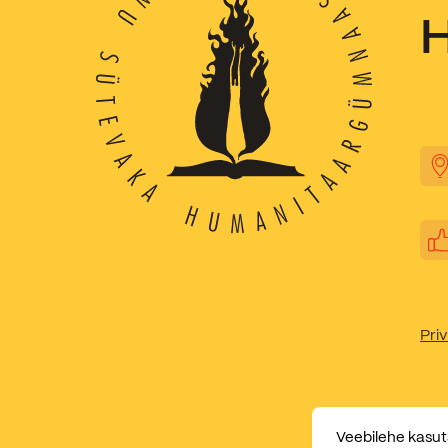
Priv
Veebilehe kasut