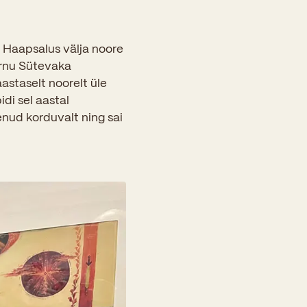
al Haapsalus välja noore
ärnu Sütevaka
staselt noorelt üle
idi sel aastal
enud korduvalt ning sai