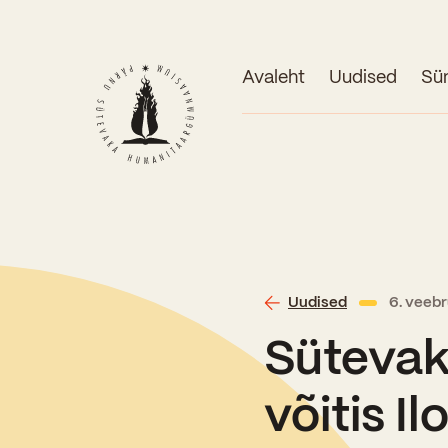
Avaleht
Uudised
Sü
Uudised
6. veeb
Sütevaka
võitis I