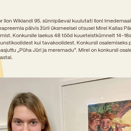
Sisseastumiskatsed
Eksamid ja arvestused
Töötajad
In English
Miks Sütevaka?
Õppesisu ülekandmine
ator lIon Wiklandi 95. sünnipäeval kuulutati Iloni Imedema
Vilistlased
Stipendiumid
apreemia pälvis žürii üksmeelsel otsusel Mirel Kallas P
Stuudium
Videod
Galeriid
Aastatöö
Medalid
st. Konkursile laekus 48 tööd kuueteistkümnelt 14-18aa
Õppemaksusoodustused
kunstikoolidest kui tavakoolidest. Konkursil osalemiseks p
Loovtöö
Kooli aumärgid
nasjuttu „Püha Jüri ja meremadu“. Mirel on konkursil osal
Konsultatsioonid
astal.
Nõukogu ja õppenõukogu
Olümpiaadid
Dokumendid
Rahvusvahelised projektid
Koolituskeskus
Õppemaks
Raamatukogu
Huvitegevus
Järelevalve