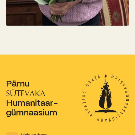
Kooliõde ja koolipsühholoogid
Pärnu
SÜTEVAKA
Humanitaar-
gümnaasium
Meie address