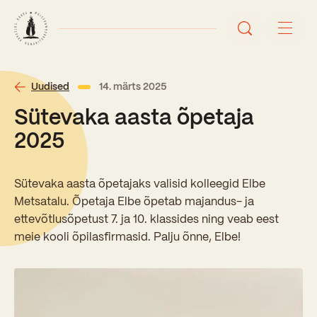
Avaleht
Uudised
14. märts 2025
Sütevaka aasta õpetaja
Uudised
2025
Sündmused
Sütevaka aasta õpetajaks valisid kolleegid Elbe
Õppetöö
Metsatalu. Õpetaja Elbe õpetab majandus- ja
ettevõtlusõpetust 7. ja 10. klassides ning veab eest
Koolist
meie kooli õpilasfirmasid. Palju õnne, Elbe!
Perioodõpe
Sisseastumisinfo
Õppesuunad
Ajalugu
Kontaktid
Tunniplaan
Õpilased