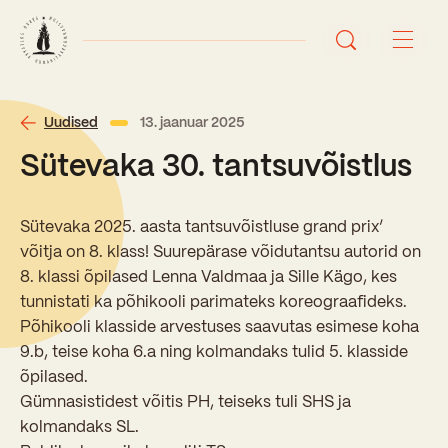
Avaleht
Uudised
13. jaanuar 2025
Sütevaka 30. tantsuvõistlus
Uudised
Sündmused
Sütevaka 2025. aasta tantsuvõistluse grand prix’
võitja on 8. klass! Suurepärase võidutantsu autorid on
Õppetöö
8. klassi õpilased Lenna Valdmaa ja Sille Kägo, kes
tunnistati ka põhikooli parimateks koreograafideks.
Koolist
Põhikooli klasside arvestuses saavutas esimese koha
9.b, teise koha 6.a ning kolmandaks tulid 5. klasside
Perioodõpe
õpilased.
Sisseastumisinfo
Õppesuunad
Gümnasistidest võitis PH, teiseks tuli SHS ja
Ajalugu
kolmandaks SL.
Kontaktid
Tunniplaan
Õpilased