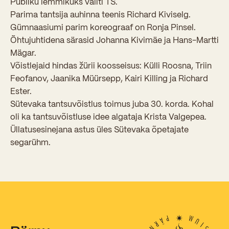
Publiku lemmikuks valiti TS.
Sisseastumiskatsed
Eksamid ja arvestused
Parima tantsija auhinna teenis Richard Kiviselg.
Töötajad
In English
Miks Sütevaka?
Gümnaasiumi parim koreograaf on Ronja Pinsel.
Õppesisu ülekandmine
Õhtujuhtidena särasid Johanna Kivimäe ja Hans-Martti
Vilistlased
Stipendiumid
Mägar.
Stuudium
Videod
Galeriid
Aastatöö
Medalid
Võistlejaid hindas žürii koosseisus: Külli Roosna, Triin
Õppemaksusoodustused
Loovtöö
Feofanov, Jaanika Müürsepp, Kairi Killing ja Richard
Kooli aumärgid
Ester.
Konsultatsioonid
Nõukogu ja õppenõukogu
Sütevaka tantsuvõistlus toimus juba 30. korda. Kohal
oli ka tantsuvõistluse idee algataja Krista Valgepea.
Olümpiaadid
Dokumendid
Üllatusesinejana astus üles Sütevaka õpetajate
Rahvusvahelised projektid
segarühm.
Koolituskeskus
Õppemaks
Raamatukogu
Huvitegevus
Järelevalve