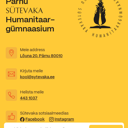
Pärnu
SÜTEVAKA
Kooliõde ja koolipsühholoogid
Humanitaar-
gümnaasium
Meie address
Lõuna 20, Pärnu 80010
Kirjuta meile
kool@sytevaka.ee
Helista meile
443 1037
Sütevaka sotsiaalmeedias
Facebook
Instagram