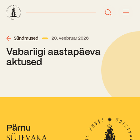
Avaleht
Sündmused
20. veebruar 2026
Vabariigi aastapäeva
Uudised
aktused
Sündmused
Õppetöö
Koolist
Perioodõpe
Sisseastumisinfo
Õppesuunad
Pärnu
Ajalugu
Kontaktid
Tunniplaan
SÜTEVAKA
Õpilased