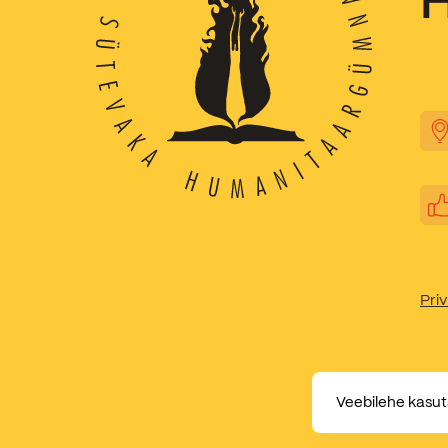
Priv
Veebilehe kasut