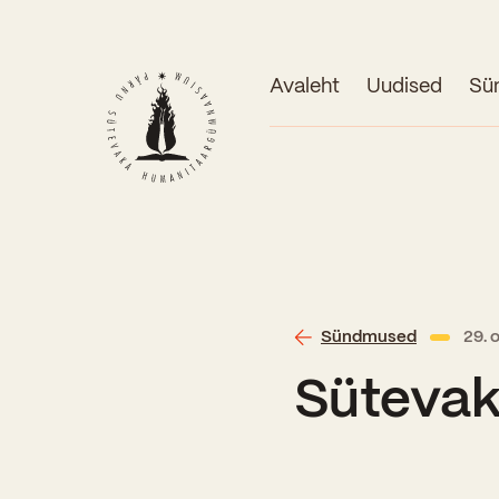
Avaleht
Uudised
Sü
Sündmused
29. 
Süteva