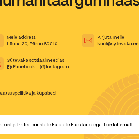
Humanitaargümnaa
Kooliõde ja koolipsühholoogid
Meie address
Kirjuta meile
Lõuna 20, Pärnu 80010
kool@sytevaka.ee
Sütevaka sotsiaalmeedias
Facebook
Instagram
aatsuspoliitika ja küpsised
amist jätkates nõustute küpsiste kasutamisega.
Loe lähemalt