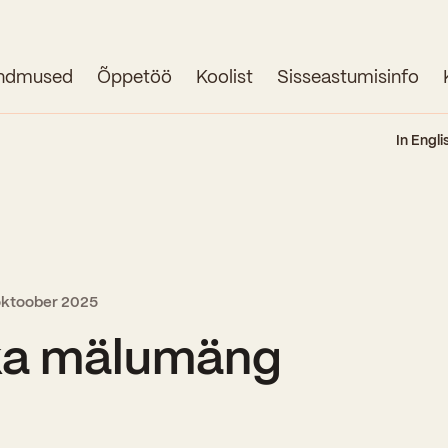
ndmused
Õppetöö
Koolist
Sisseastumisinfo
Avaleht
In Engli
Uudised
Sündmused
Õppetöö
oktoober 2025
Koolist
ka mälumäng
Perioodõpe
Sisseastumisinfo
Õppesuunad
Ajalugu
Kontaktid
Tunniplaan
Õpilased