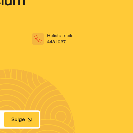
sium
Helista meile
443 1037
Sulge