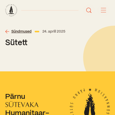
Avaleht
Sündmused
24. aprill 2025
Sütett
Uudised
Sündmused
Õppetöö
Koolist
Perioodõpe
Pärnu
Sisseastumisinfo
Õppesuunad
Ajalugu
SÜTEVAKA
Kontaktid
Humanitaar-
Tunniplaan
Õpilased