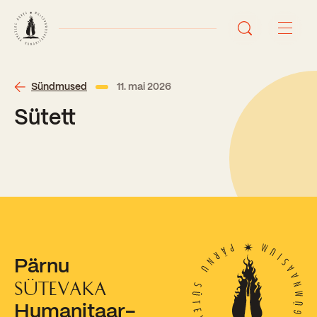
Avaleht
Sündmused
11. mai 2026
Sütett
Uudised
Sündmused
Õppetöö
Koolist
Perioodõpe
Pärnu
Sisseastumisinfo
Õppesuunad
Ajalugu
SÜTEVAKA
Kontaktid
Humanitaar-
Tunniplaan
Õpilased