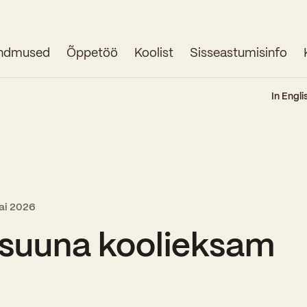
ndmused
Õppetöö
Koolist
Sisseastumisinfo
Avaleht
In Engli
Uudised
Sündmused
Õppetöö
ai 2026
Koolist
lsuuna koolieksam
Perioodõpe
Sisseastumisinfo
Õppesuunad
Ajalugu
Kontaktid
Tunniplaan
Õpilased