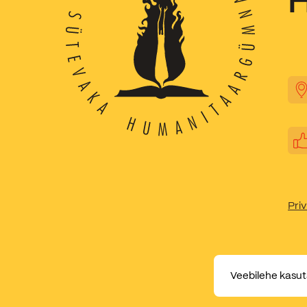
Priv
Veebilehe kasut