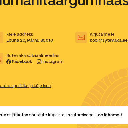
Humanitaargümnaa
Kooliõde ja koolipsühholoogid
Meie address
Kirjuta meile
Lõuna 20, Pärnu 80010
kool@sytevaka.ee
Sütevaka sotsiaalmeedias
Facebook
Instagram
aatsuspoliitika ja küpsised
amist jätkates nõustute küpsiste kasutamisega.
Loe lähemalt