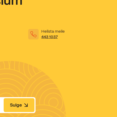
sium
Helista meile
443 1037
Sulge