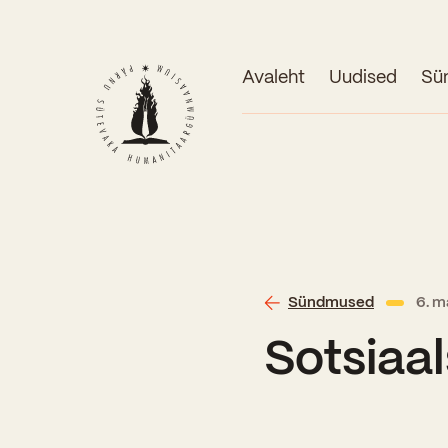
Avaleht
Uudised
Sü
Sündmused
6. m
Sotsiaa