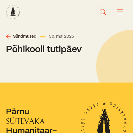
Avaleht
Sündmused
30. mai 2025
Põhikooli tutipäev
Uudised
Sündmused
Õppetöö
Koolist
Perioodõpe
Pärnu
Sisseastumisinfo
Õppesuunad
Ajalugu
SÜTEVAKA
Kontaktid
Humanitaar-
Tunniplaan
Õpilased