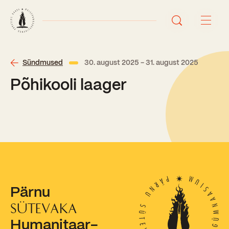
Avaleht
Sündmused
30. august 2025 - 31. august 2025
Põhikooli laager
Uudised
Sündmused
Õppetöö
Koolist
Perioodõpe
Pärnu
Sisseastumisinfo
Õppesuunad
Ajalugu
SÜTEVAKA
Kontaktid
Humanitaar-
Tunniplaan
Õpilased