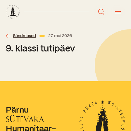
Avaleht
Sündmused
27. mai 2026
9. klassi tutipäev
Uudised
Sündmused
Õppetöö
Koolist
Perioodõpe
Pärnu
Sisseastumisinfo
Õppesuunad
Ajalugu
SÜTEVAKA
Kontaktid
Humanitaar-
Tunniplaan
Õpilased