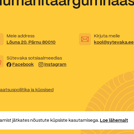
Humanitaargümnaa
Kooliõde ja koolipsühholoogid
Meie address
Kirjuta meile
Lõuna 20, Pärnu 80010
kool@sytevaka.ee
Sütevaka sotsiaalmeedias
Facebook
Instagram
aatsuspoliitika ja küpsised
amist jätkates nõustute küpsiste kasutamisega.
Loe lähemalt