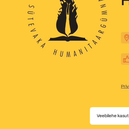
Priv
Veebilehe kasut