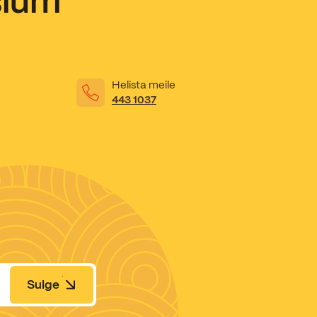
sium
Helista meile
443 1037
Sulge