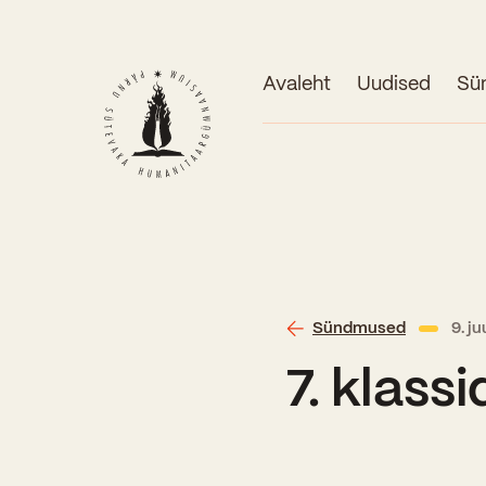
Avaleht
Uudised
Sü
Sündmused
9. j
7. klass