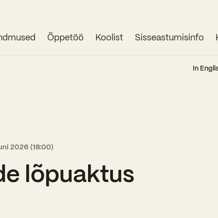
ndmused
Õppetöö
Koolist
Sisseastumisinfo
Avaleht
In Engli
Uudised
Sündmused
Õppetöö
uuni 2026 (18:00)
Koolist
ide lõpuaktus
Perioodõpe
Sisseastumisinfo
Õppesuunad
Ajalugu
Kontaktid
Tunniplaan
Õpilased