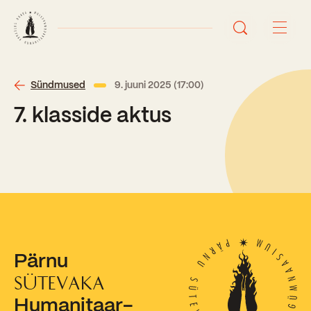
Avaleht
Sündmused
9. juuni 2025 (17:00)
7. klasside aktus
Uudised
Sündmused
Õppetöö
Koolist
Perioodõpe
Pärnu
Sisseastumisinfo
Õppesuunad
Ajalugu
SÜTEVAKA
Kontaktid
Humanitaar-
Tunniplaan
Õpilased