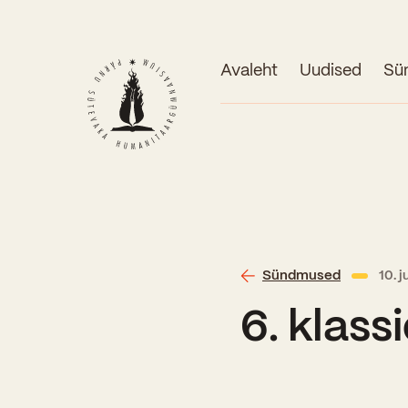
Avaleht
Uudised
Sü
Sündmused
10. 
6. klass