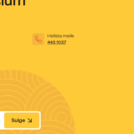
sium
Helista meile
443 1037
Sulge