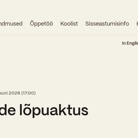
ndmused
Õppetöö
Koolist
Sisseastumisinfo
Avaleht
In Engli
Uudised
Sündmused
Õppetöö
juuni 2026 (17:00)
Koolist
ide lõpuaktus
Perioodõpe
Sisseastumisinfo
Õppesuunad
Ajalugu
Kontaktid
Tunniplaan
Õpilased