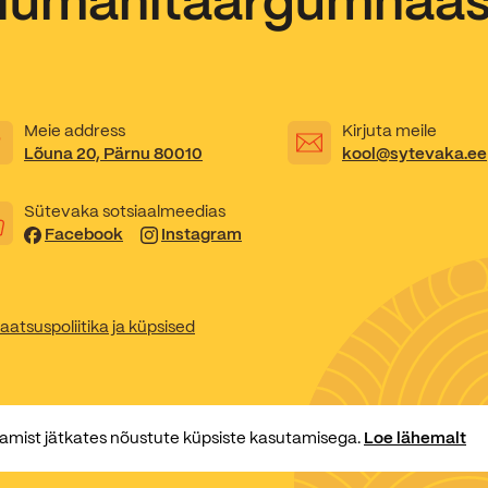
Humanitaargümnaa
Kooliõde ja koolipsühholoogid
Meie address
Kirjuta meile
Lõuna 20, Pärnu 80010
kool@sytevaka.ee
Sütevaka sotsiaalmeedias
Facebook
Instagram
aatsuspoliitika ja küpsised
amist jätkates nõustute küpsiste kasutamisega.
Loe lähemalt