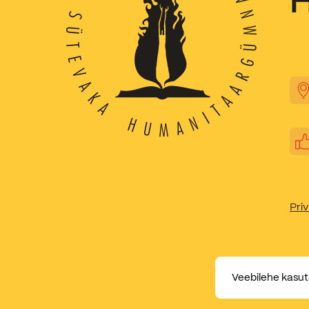
Priv
Veebilehe kasut