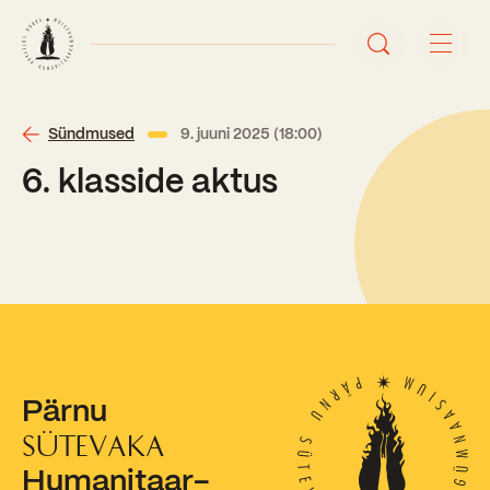
Avaleht
Sündmused
9. juuni 2025 (18:00)
6. klasside aktus
Uudised
Sündmused
Õppetöö
Koolist
Perioodõpe
Pärnu
Sisseastumisinfo
Õppesuunad
Ajalugu
SÜTEVAKA
Kontaktid
Humanitaar-
Tunniplaan
Õpilased