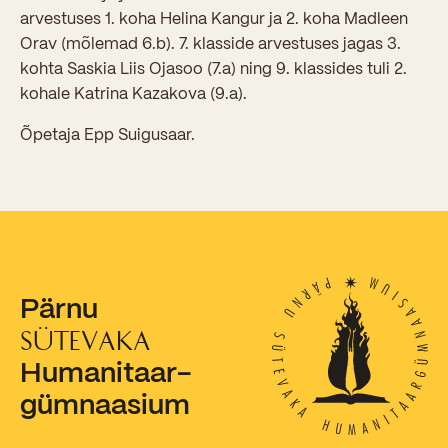
Sisseastumiskatsed
arvestuses 1. koha Helina Kangur ja 2. koha Madleen
Eksamid ja arvestused
Töötajad
Orav (mõlemad 6.b). 7. klasside arvestuses jagas 3.
In English
Miks Sütevaka?
kohta Saskia Liis Ojasoo (7.a) ning 9. klassides tuli 2.
Õppesisu ülekandmine
Vilistlased
Stipendiumid
kohale Katrina Kazakova (9.a).
Stuudium
Videod
Galeriid
Aastatöö
Medalid
Õppemaksusoodustused
Õpetaja Epp Suigusaar.
Loovtöö
Kooli aumärgid
Konsultatsioonid
Nõukogu ja õppenõukogu
Olümpiaadid
Dokumendid
Rahvusvahelised projektid
Koolituskeskus
Pärnu
Õppemaks
SÜTEVAKA
Humanitaar-
Raamatukogu
gümnaasium
Huvitegevus
Järelevalve