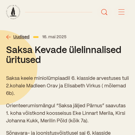
Avaleht
Uudised
16. mai 2025
Saksa Kevade ülelinnalised
Uudised
üritused
Sündmused
Saksa keele miniolümpiaadil 6. klasside arvestuses tuli
Õppetöö
2.kohale Madleen Orav ja Elisabeth Virkus ( mõlemad
6b).
Koolist
Orienteerumismängul “Saksa jäljed Pärnus” saavutas
Perioodõpe
1. koha võistkond koosseisus Eke Linnart Merila, Kirsi
Sisseastumisinfo
Õppesuunad
Johanna Kukk, Merilin Põld (kõik 7a).
Ajalugu
Kontaktid
Tunniplaan
Sõnavara- ja joonistusvõistlusel sai 6. klasside
Õpilased