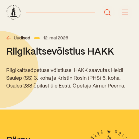
Avaleht
Uudised
12. mai 2026
Riigikaitsevõistlus HAKK
Uudised
Sündmused
Riigikaitseõpetuse võistlusel HAKK saavutas Heidi
Saulep (SS) 3. koha ja Kristin Rosin (PHS) 6. koha.
Õppetöö
Osales 288 õpilast üle Eesti. Õpetaja Aimur Peerna.
Koolist
Perioodõpe
Sisseastumisinfo
Õppesuunad
Ajalugu
Kontaktid
Tunniplaan
Õpilased