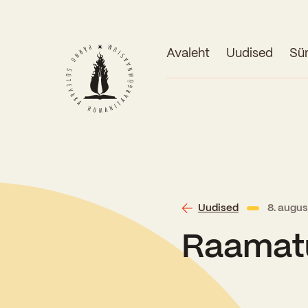
Avaleht
Uudised
Sü
Uudised
8. augu
Raamatu