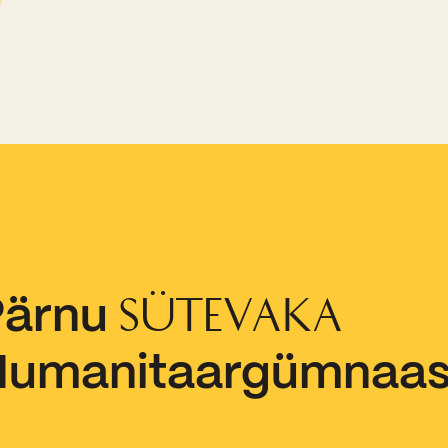
Kooliõde ja koolipsühholoogid
Pärnu
SÜTEVAKA
Humanitaargümnaa