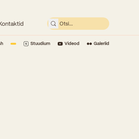
Kontaktid
sh
Stuudium
Videod
Galeriid