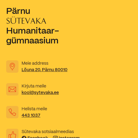
Sisseastumiskatsed
Pärnu
Eksamid ja arvestused
Töötajad
In English
Miks Sütevaka?
SÜTEVAKA
Õppesisu ülekandmine
Vilistlased
Stipendiumid
Humanitaar-
Stuudium
Videod
Galeriid
Aastatöö
Medalid
gümnaasium
Õppemaksusoodustused
Loovtöö
Kooli aumärgid
Konsultatsioonid
Nõukogu ja õppenõukogu
Meie address
Lõuna 20, Pärnu 80010
Olümpiaadid
Dokumendid
Rahvusvahelised projektid
Kirjuta meile
Koolituskeskus
kool@sytevaka.ee
Õppemaks
Helista meile
Raamatukogu
443 1037
Huvitegevus
Sütevaka sotsiaalmeedias
Järelevalve