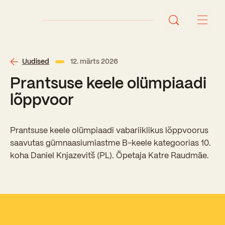
Avaleht
Uudised
12. märts 2026
Prantsuse keele olümpiaadi
Uudised
lõppvoor
Sündmused
Prantsuse keele olümpiaadi vabariiklikus lõppvoorus
Õppetöö
saavutas gümnaasiumiastme B-keele kategoorias 10.
koha Daniel Knjazevitš (PL). Õpetaja Katre Raudmäe.
Koolist
Perioodõpe
Sisseastumisinfo
Õppesuunad
Ajalugu
Kontaktid
Tunniplaan
Õpilased