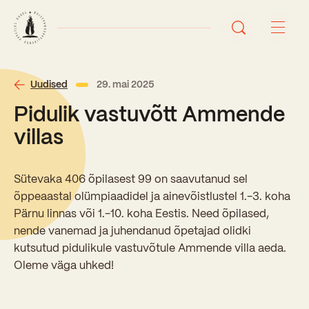
Avaleht
Uudised
29. mai 2025
Pidulik vastuvõtt Ammende
Uudised
villas
Sündmused
Sütevaka 406 õpilasest 99 on saavutanud sel
Õppetöö
õppeaastal olümpiaadidel ja ainevõistlustel 1.-3. koha
Pärnu linnas või 1.-10. koha Eestis. Need õpilased,
Koolist
nende vanemad ja juhendanud õpetajad olidki
Perioodõpe
kutsutud pidulikule vastuvõtule Ammende villa aeda.
Sisseastumisinfo
Oleme väga uhked!
Õppesuunad
Ajalugu
Kontaktid
Tunniplaan
Õpilased