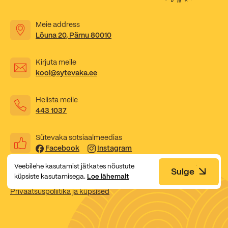
Kooliõde ja koolipsühholoogid
Meie address
Lõuna 20, Pärnu 80010
Kirjuta meile
kool@sytevaka.ee
Helista meile
443 1037
Sütevaka sotsiaalmeedias
Facebook
Instagram
Veebilehe kasutamist jätkates nõustute
Sulge
küpsiste kasutamisega.
Loe lähemalt
Privaatsuspoliitika ja küpsised