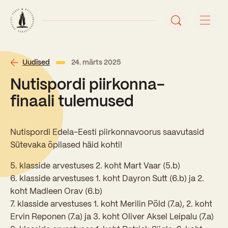
Avaleht
Uudised
24. märts 2025
Nutispordi piirkonna-
Uudised
finaali tulemused
Sündmused
Nutispordi Edela-Eesti piirkonnavoorus saavutasid
Õppetöö
Sütevaka õpilased häid kohti!
5. klasside arvestuses 2. koht Mart Vaar (5.b)
Koolist
6. klasside arvestuses 1. koht Dayron Sutt (6.b) ja 2.
Perioodõpe
koht Madleen Orav (6.b)
Sisseastumisinfo
Õppesuunad
7. klasside arvestuses 1. koht Merilin Põld (7.a), 2. koht
Ajalugu
Ervin Reponen (7.a) ja 3. koht Oliver Aksel Leipalu (7.a)
Kontaktid
Tunniplaan
Õpilased