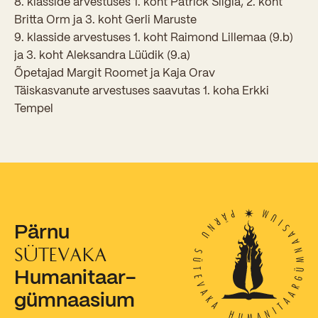
8. klasside arvestuses 1. koht Patrick Siigla, 2. koht
Sisseastumiskatsed
Britta Orm ja 3. koht Gerli Maruste
Eksamid ja arvestused
Töötajad
In English
Miks Sütevaka?
9. klasside arvestuses 1. koht Raimond Lillemaa (9.b)
Õppesisu ülekandmine
ja 3. koht Aleksandra Lüüdik (9.a)
Vilistlased
Stipendiumid
Õpetajad Margit Roomet ja Kaja Orav
Stuudium
Videod
Galeriid
Aastatöö
Medalid
Täiskasvanute arvestuses saavutas 1. koha Erkki
Õppemaksusoodustused
Loovtöö
Tempel
Kooli aumärgid
Konsultatsioonid
Nõukogu ja õppenõukogu
Olümpiaadid
Dokumendid
Rahvusvahelised projektid
Koolituskeskus
Pärnu
Õppemaks
SÜTEVAKA
Raamatukogu
Humanitaar-
Huvitegevus
gümnaasium
Järelevalve