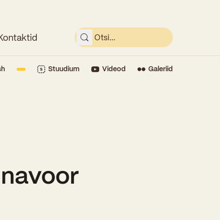
Kontaktid
sh
Stuudium
Videod
Galeriid
nnavoor