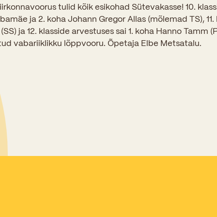
Sisseastumiskatsed
rkonnavoorus tulid kõik esikohad Sütevakasse! 10. klas
Eksamid ja arvestused
Töötajad
bamäe ja 2. koha Johann Gregor Allas (mõlemad TS), 11. k
In English
Miks Sütevaka?
 (SS) ja 12. klasside arvestuses sai 1. koha Hanno Tamm 
Õppesisu ülekandmine
Vilistlased
d vabariiklikku lõppvooru. Õpetaja Elbe Metsatalu.
Stipendiumid
Stuudium
Videod
Galeriid
Aastatöö
Medalid
Õppemaksusoodustused
Loovtöö
Kooli aumärgid
Konsultatsioonid
Nõukogu ja õppenõukogu
Olümpiaadid
Dokumendid
Rahvusvahelised projektid
Koolituskeskus
Õppemaks
Raamatukogu
Huvitegevus
Järelevalve