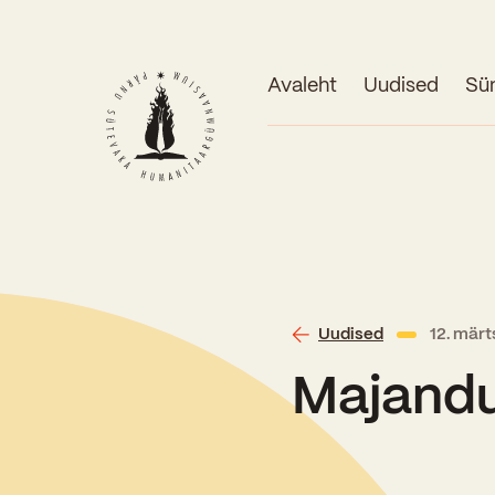
Avaleht
Uudised
Sü
Uudised
12. mär
Majandu