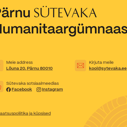
Pärnu
SÜTEVAKA
Kooliõde ja koolipsühholoogid
Humanitaargümnaa
Meie address
Kirjuta meile
Lõuna 20, Pärnu 80010
kool@sytevaka.ee
Sütevaka sotsiaalmeedias
Facebook
Instagram
aatsuspoliitika ja küpsised