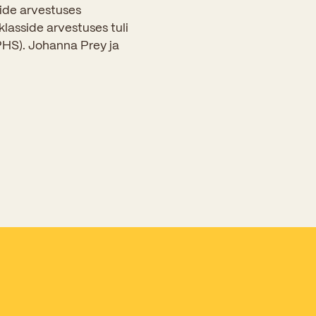
side arvestuses
lasside arvestuses tuli
(PHS). Johanna Prey ja