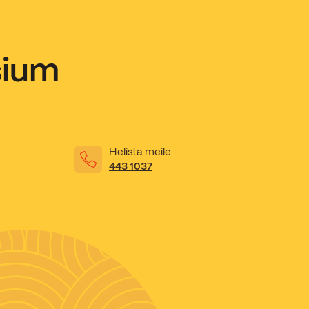
sium
Helista meile
443 1037