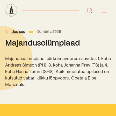
Avaleht
Uudised
10. märts 2025
Majandusolümpiaad
Uudised
Sündmused
Majandusolümpiaadi piirkonnavoorus saavutas 1. koha
Andreas Simson (PH), 3. koha Johanna Prey (TS) ja 4.
Õppetöö
koha Hanno Tamm (SHS). Kõik nimetatud õpilased on
kutsutud vabariiklikku lõppvooru. Õpetaja Elbe
Koolist
Metsatalu.
Perioodõpe
Sisseastumisinfo
Õppesuunad
Ajalugu
Kontaktid
Tunniplaan
Õpilased