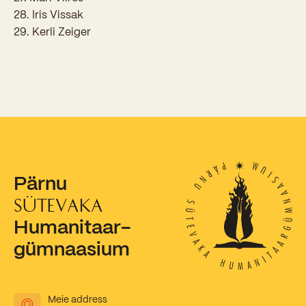
28. Iris Vissak
Kooliõde ja koolipsühholoogid
29. Kerli Zeiger
Pärnu
SÜTEVAKA
Humanitaar-
gümnaasium
Meie address