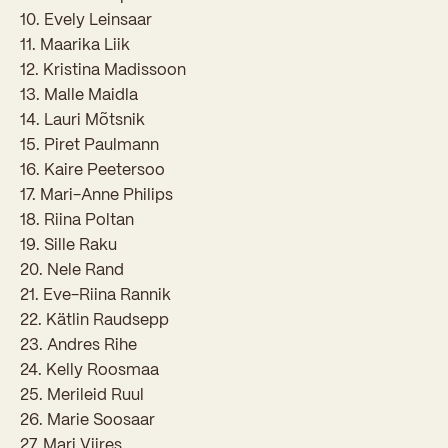
Sisseastumiskatsed
10. Evely Leinsaar
Eksamid ja arvestused
Töötajad
11. Maarika Liik
In English
Miks Sütevaka?
Õppesisu ülekandmine
12. Kristina Madissoon
Vilistlased
Stipendiumid
13. Malle Maidla
Stuudium
Videod
Galeriid
Aastatöö
14. Lauri Mõtsnik
Medalid
Õppemaksusoodustused
15. Piret Paulmann
Loovtöö
Kooli aumärgid
16. Kaire Peetersoo
Konsultatsioonid
17. Mari-Anne Philips
Nõukogu ja õppenõukogu
18. Riina Poltan
Olümpiaadid
Dokumendid
19. Sille Raku
20. Nele Rand
Rahvusvahelised projektid
Koolituskeskus
21. Eve-Riina Rannik
22. Kätlin Raudsepp
Õppemaks
23. Andres Rihe
Raamatukogu
24. Kelly Roosmaa
25. Merileid Ruul
Huvitegevus
26. Marie Soosaar
27. Mari Viires
Järelevalve