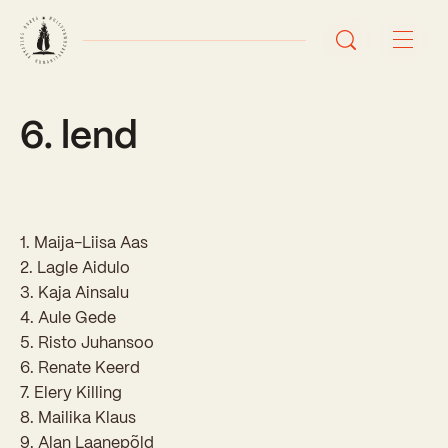
6. lend
Avaleht
Uudised
Sündmused
1. Maija-Liisa Aas
2. Lagle Aidulo
Õppetöö
3. Kaja Ainsalu
4. Aule Gede
Koolist
5. Risto Juhansoo
Perioodõpe
6. Renate Keerd
Sisseastumisinfo
7. Elery Killing
Õppesuunad
Ajalugu
8. Mailika Klaus
Kontaktid
Tunniplaan
9. Alan Laanepõld
Õpilased