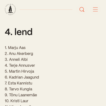
4. lend
Avaleht
Uudised
1. Marju Aas
Sündmused
2. Anu Akerberg
3. Anneli Albi
Õppetöö
4. Terje Annusver
5. Martin Hirvoja
Koolist
6. Kadrian Jaagund
7. Esta Kannistu
Perioodõpe
8. Tarvo Kungla
Sisseastumisinfo
Õppesuunad
9. Tõnu Laanemäe
Ajalugu
10. Kristi Laur
Kontaktid
Tunniplaan
Õpilased