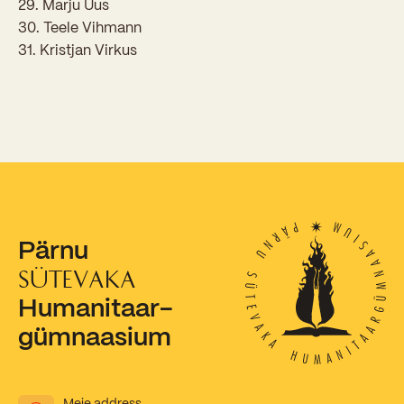
29. Marju Uus
30. Teele Vihmann
Kooliõde ja koolipsühholoogid
31. Kristjan Virkus
Pärnu
SÜTEVAKA
Humanitaar-
gümnaasium
Meie address