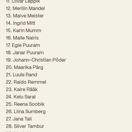
11. Liivar Leppik
Sisseastumiskatsed
Eksamid ja arvestused
12. Merilin Mandel
Töötajad
In English
Miks Sütevaka?
13. Maive Meister
Õppesisu ülekandmine
14. Ingrid Mitt
Vilistlased
Stipendiumid
15. Karin Mumm
Stuudium
Videod
Galeriid
Aastatöö
Medalid
16. Maile Nairis
Õppemaksusoodustused
Loovtöö
17. Egle Puuram
Kooli aumärgid
18. Janar Puuram
Konsultatsioonid
Nõukogu ja õppenõukogu
19. Johann-Christian Põder
20. Maarika Pärg
Olümpiaadid
Dokumendid
21. Luule Rand
Rahvusvahelised projektid
22. Raido Remmel
Koolituskeskus
23. Kaire Rääk
Õppemaks
24. Keiu Saral
25. Reena Soobik
Raamatukogu
26. Liina Sumberg
27. Jana Tali
Huvitegevus
28. Silver Tambur
Järelevalve