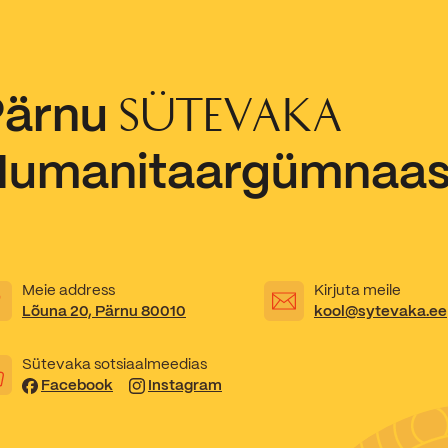
Pärnu
SÜTEVAKA
Humanitaargümnaa
Meie address
Kirjuta meile
Lõuna 20, Pärnu 80010
kool@sytevaka.ee
Sütevaka sotsiaalmeedias
Facebook
Instagram