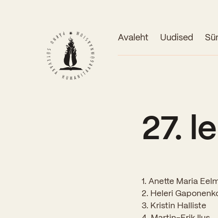
Avaleht
Uudised
Sü
27. 
1. Anette Maria Eel
2. Heleri Gaponenk
3. Kristin Halliste
4. Martin-Erik Ilus