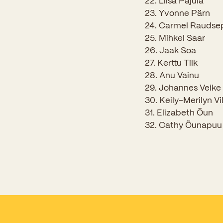
22. Liisa Pajula
23. Yvonne Pärn
24. Carmel Raudse
25. Mihkel Saar
26. Jaak Soa
27. Kerttu Tilk
28. Anu Vainu
29. Johannes Veike
30. Keily-Merilyn Vi
31. Elizabeth Õun
32. Cathy Õunapuu