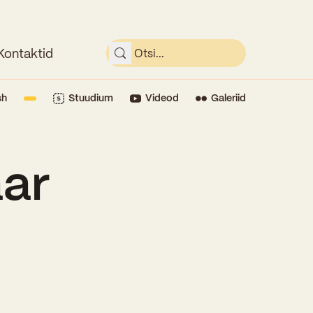
Kontaktid
sh
Stuudium
Videod
Galeriid
aar