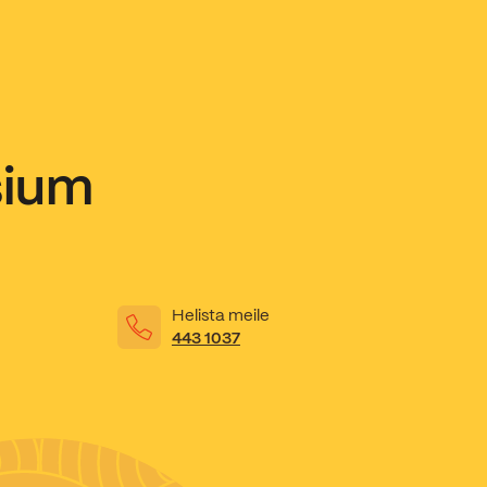
sium
Helista meile
443 1037