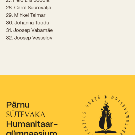
27. Helo Liis Soodla
28. Carol Suurevälja
Kooliõde ja koolipsühholoogid
29. Mihkel Talmar
30. Johanna Toodu
31. Joosep Vabamäe
32. Joosep Vesselov
Pärnu
SÜTEVAKA
Humanitaar-
gümnaasium