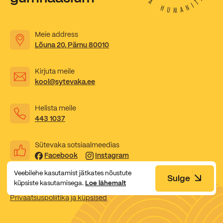
Meie address
Lõuna 20, Pärnu 80010
Kirjuta meile
kool@sytevaka.ee
Helista meile
443 1037
Sütevaka sotsiaalmeedias
Facebook
Instagram
Veebilehe kasutamist jätkates nõustute
Sulge
küpsiste kasutamisega.
Loe lähemalt
Privaatsuspoliitika ja küpsised