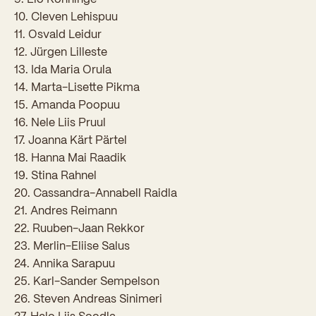
Sisseastumiskatsed
10. Cleven Lehispuu
Eksamid ja arvestused
Töötajad
In English
Miks Sütevaka?
11. Osvald Leidur
Õppesisu ülekandmine
12. Jürgen Lilleste
Vilistlased
Stipendiumid
13. Ida Maria Orula
Stuudium
Videod
Galeriid
Aastatöö
Medalid
14. Marta-Lisette Pikma
Õppemaksusoodustused
15. Amanda Poopuu
Loovtöö
Kooli aumärgid
16. Nele Liis Pruul
Konsultatsioonid
17. Joanna Kärt Pärtel
Nõukogu ja õppenõukogu
18. Hanna Mai Raadik
Olümpiaadid
Dokumendid
19. Stina Rahnel
20. Cassandra-Annabell Raidla
Rahvusvahelised projektid
Koolituskeskus
21. Andres Reimann
22. Ruuben-Jaan Rekkor
Õppemaks
23. Merlin-Eliise Salus
Raamatukogu
24. Annika Sarapuu
25. Karl-Sander Sempelson
Huvitegevus
26. Steven Andreas Sinimeri
Järelevalve