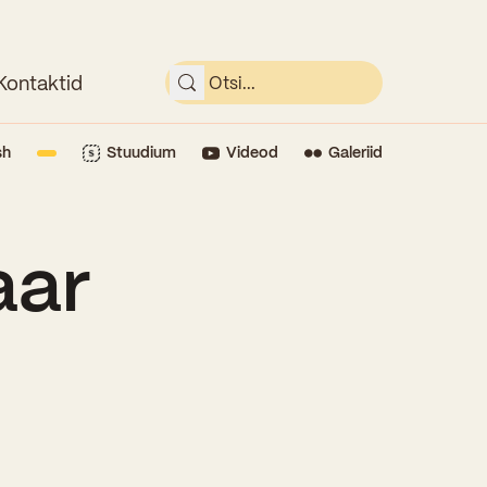
Kontaktid
sh
Stuudium
Videod
Galeriid
aar