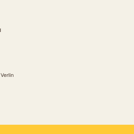
Kooliõde ja koolipsühholoogid
d
Verlin