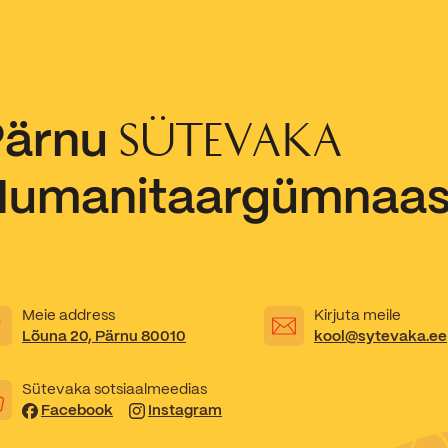
Pärnu
SÜTEVAKA
Humanitaargümnaa
Meie address
Kirjuta meile
Lõuna 20, Pärnu 80010
kool@sytevaka.ee
Sütevaka sotsiaalmeedias
Facebook
Instagram