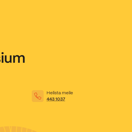
sium
Helista meile
443 1037