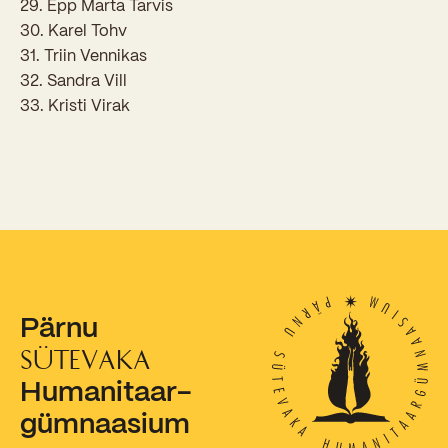
29. Epp Marta Tarvis
30. Karel Tohv
Kooliõde ja koolipsühholoogid
31. Triin Vennikas
32. Sandra Vill
33. Kristi Virak
Pärnu
SÜTEVAKA
Humanitaar-
gümnaasium