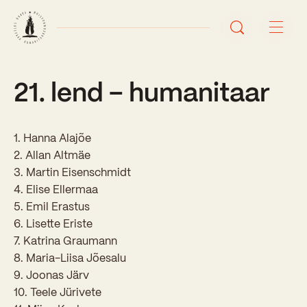
21. lend – humanitaar
Avaleht
Uudised
1. Hanna Alajõe
Sündmused
2. Allan Altmäe
3. Martin Eisenschmidt
Õppetöö
4. Elise Ellermaa
5. Emil Erastus
Koolist
6. Lisette Eriste
7. Katrina Graumann
Perioodõpe
8. Maria-Liisa Jõesalu
Sisseastumisinfo
Õppesuunad
9. Joonas Järv
Ajalugu
10. Teele Jürivete
Kontaktid
Tunniplaan
Õpilased