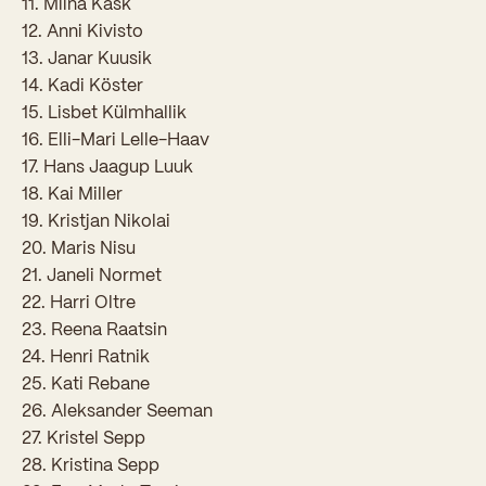
11. Miina Kask
Sisseastumiskatsed
Eksamid ja arvestused
12. Anni Kivisto
Töötajad
In English
Miks Sütevaka?
13. Janar Kuusik
Õppesisu ülekandmine
14. Kadi Köster
Vilistlased
Stipendiumid
15. Lisbet Külmhallik
Stuudium
Videod
Galeriid
Aastatöö
Medalid
16. Elli-Mari Lelle-Haav
Õppemaksusoodustused
Loovtöö
17. Hans Jaagup Luuk
Kooli aumärgid
18. Kai Miller
Konsultatsioonid
Nõukogu ja õppenõukogu
19. Kristjan Nikolai
20. Maris Nisu
Olümpiaadid
Dokumendid
21. Janeli Normet
Rahvusvahelised projektid
22. Harri Oltre
Koolituskeskus
23. Reena Raatsin
Õppemaks
24. Henri Ratnik
25. Kati Rebane
Raamatukogu
26. Aleksander Seeman
27. Kristel Sepp
Huvitegevus
28. Kristina Sepp
Järelevalve