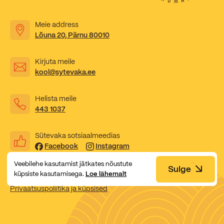
Meie address
Lõuna 20, Pärnu 80010
Kirjuta meile
kool@sytevaka.ee
Helista meile
443 1037
Sütevaka sotsiaalmeedias
Facebook
Instagram
Veebilehe kasutamist jätkates nõustute
Sulge
küpsiste kasutamisega.
Loe lähemalt
Privaatsuspoliitika ja küpsised