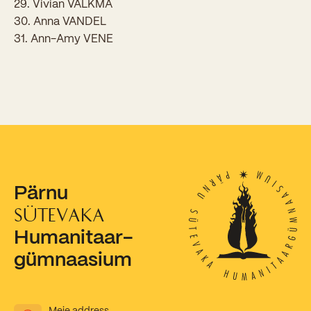
29. Vivian VALKMA
30. Anna VANDEL
Kooliõde ja koolipsühholoogid
31. Ann-Amy VENE
Pärnu
SÜTEVAKA
Humanitaar-
gümnaasium
Meie address