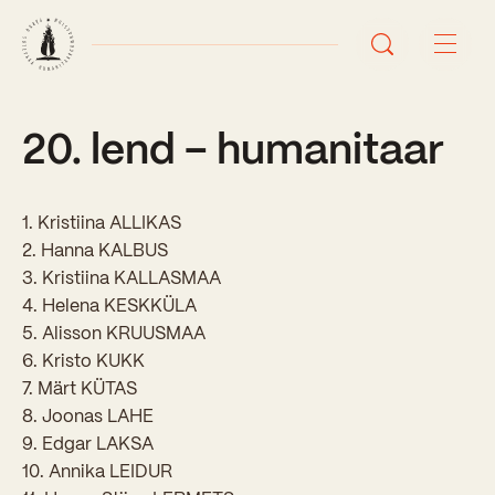
20. lend – humanitaar
Avaleht
Uudised
1. Kristiina ALLIKAS
Sündmused
2. Hanna KALBUS
3. Kristiina KALLASMAA
Õppetöö
4. Helena KESKKÜLA
5. Alisson KRUUSMAA
Koolist
6. Kristo KUKK
7. Märt KÜTAS
Perioodõpe
8. Joonas LAHE
Sisseastumisinfo
Õppesuunad
9. Edgar LAKSA
Ajalugu
10. Annika LEIDUR
Kontaktid
Tunniplaan
Õpilased