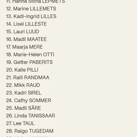
11. Hanna Stiina LEPMETS
Sisseastumiskatsed
Eksamid ja arvestused
12. Marine LILLEMETS
Töötajad
In English
Miks Sütevaka?
13. Kadi-Ingrid LILLES
Õppesisu ülekandmine
14. Lisel LILLESTE
Vilistlased
Stipendiumid
15. Lauri LUUD
Stuudium
Videod
Galeriid
Aastatöö
Medalid
16. Madli MAATEE
Õppemaksusoodustused
Loovtöö
17. Maarja MERE
Kooli aumärgid
18. Marie-Helen OTTI
Konsultatsioonid
Nõukogu ja õppenõukogu
19. Getter PABERITS
20. Kalle PILLI
Olümpiaadid
Dokumendid
21. Raili RANDMAA
Rahvusvahelised projektid
22. Mikk RAUD
Koolituskeskus
23. Kadri SIREL
Õppemaks
24. Cathy SOMMER
25. Madli SÄRE
Raamatukogu
26. Linda TANISSAAR
27. Lee TAUL
Huvitegevus
28. Raigo TUGEDAM
Järelevalve