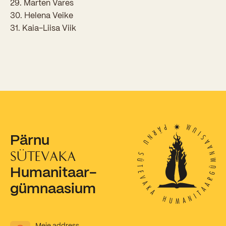
29. Marten Vares
30. Helena Veike
Kooliõde ja koolipsühholoogid
31. Kaia-Liisa Viik
Pärnu
SÜTEVAKA
Humanitaar-
gümnaasium
Meie address