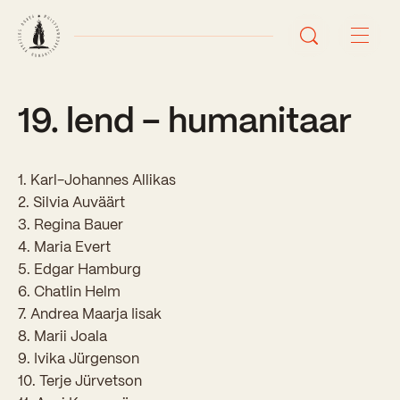
19. lend – humanitaar
Avaleht
Uudised
1. Karl-Johannes Allikas
Sündmused
2. Silvia Auväärt
3. Regina Bauer
Õppetöö
4. Maria Evert
5. Edgar Hamburg
Koolist
6. Chatlin Helm
7. Andrea Maarja Iisak
Perioodõpe
8. Marii Joala
Sisseastumisinfo
Õppesuunad
9. Ivika Jürgenson
Ajalugu
10. Terje Jürvetson
Kontaktid
Tunniplaan
Õpilased