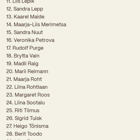
11. Liis Lepik
Sisseastumiskatsed
Eksamid ja arvestused
12. Sandra Lepp
Töötajad
In English
Miks Sütevaka?
13. Kaarel Maide
Õppesisu ülekandmine
14. Maarja-Liis Merimetsa
Vilistlased
Stipendiumid
15. Sandra Nuut
Stuudium
Videod
Galeriid
Aastatöö
Medalid
16. Veronika Petrova
Õppemaksusoodustused
Loovtöö
17. Rudolf Purge
Kooli aumärgid
18. Brytta Vain
Konsultatsioonid
Nõukogu ja õppenõukogu
19. Madli Raig
20. Marii Reimann
Olümpiaadid
Dokumendid
21. Maarja Roht
Rahvusvahelised projektid
22. Liina Rohtlaan
Koolituskeskus
23. Margaret Roos
Õppemaks
24. Liina Sootalu
25. Riti Tiimus
Raamatukogu
26. Sigrid Tuisk
27. Heigo Tõnisma
Huvitegevus
28. Berit Toodo
Järelevalve