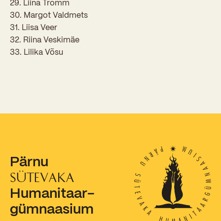
29. Liina Tromm
30. Margot Valdmets
Kooliõde ja koolipsühholoogid
31. Liisa Veer
32. Riina Veskimäe
33. Lilika Võsu
Pärnu
SÜTEVAKA
Humanitaar-
gümnaasium