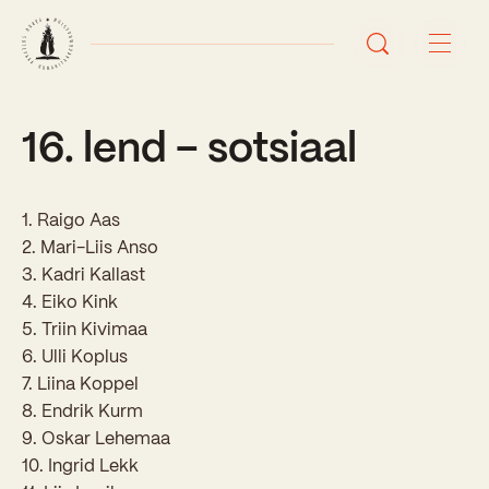
16. lend – sotsiaal
Avaleht
Uudised
1. Raigo Aas
Sündmused
2. Mari-Liis Anso
3. Kadri Kallast
Õppetöö
4. Eiko Kink
5. Triin Kivimaa
Koolist
6. Ulli Koplus
7. Liina Koppel
Perioodõpe
8. Endrik Kurm
Sisseastumisinfo
Õppesuunad
9. Oskar Lehemaa
Ajalugu
10. Ingrid Lekk
Kontaktid
Tunniplaan
Õpilased