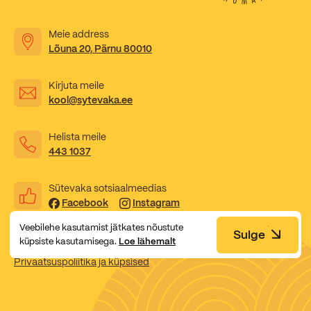
Meie address
Lõuna 20, Pärnu 80010
Kirjuta meile
kool@sytevaka.ee
Helista meile
443 1037
Sütevaka sotsiaalmeedias
Facebook
Instagram
Veebilehe kasutamist jätkates nõustute
Sulge
küpsiste kasutamisega.
Loe lähemalt
Privaatsuspoliitika ja küpsised