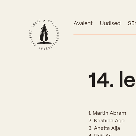
Avaleht
Uudised
Sü
14. l
1. Martin Abram
2. Kristiina Ago
3. Anette Aija
4. Priit Asi