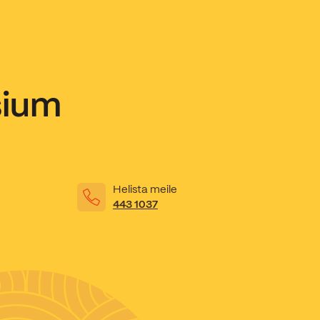
sium
Helista meile
443 1037