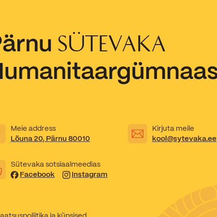
Pärnu
SÜTEVAKA
Humanitaargümnaa
Meie address
Kirjuta meile
Lõuna 20, Pärnu 80010
kool@sytevaka.ee
Sütevaka sotsiaalmeedias
Facebook
Instagram
aatsuspoliitika ja küpsised