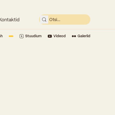
Kontaktid
sh
Stuudium
Videod
Galeriid