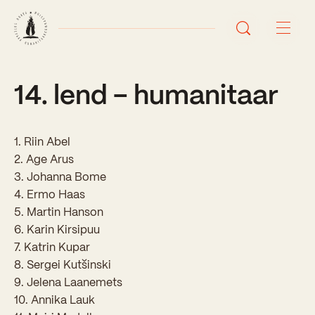
14. lend – humanitaar
Avaleht
Uudised
1. Riin Abel
Sündmused
2. Age Arus
3. Johanna Bome
Õppetöö
4. Ermo Haas
5. Martin Hanson
Koolist
6. Karin Kirsipuu
7. Katrin Kupar
Perioodõpe
8. Sergei Kutšinski
Sisseastumisinfo
Õppesuunad
9. Jelena Laanemets
Ajalugu
10. Annika Lauk
Kontaktid
Tunniplaan
Õpilased