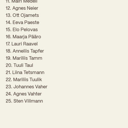
11. Mairi Medell
Sisseastumiskatsed
Eksamid ja arvestused
12. Agnes Neier
Töötajad
In English
Miks Sütevaka?
13. Ott Ojamets
Õppesisu ülekandmine
14. Eeva Paeste
Vilistlased
Stipendiumid
15. Elo Pelovas
Stuudium
Videod
Galeriid
Aastatöö
Medalid
16. Maarja Pääro
Õppemaksusoodustused
Loovtöö
17. Lauri Raavel
Kooli aumärgid
18. Anneliis Tapfer
Konsultatsioonid
Nõukogu ja õppenõukogu
19. Mariliis Tamm
20. Tuuli Taul
Olümpiaadid
Dokumendid
21. Liina Tetsmann
Rahvusvahelised projektid
22. Mariliis Tuulik
Koolituskeskus
23. Johannes Vaher
Õppemaks
24. Agnes Vahter
25. Sten Villmann
Raamatukogu
Huvitegevus
Järelevalve