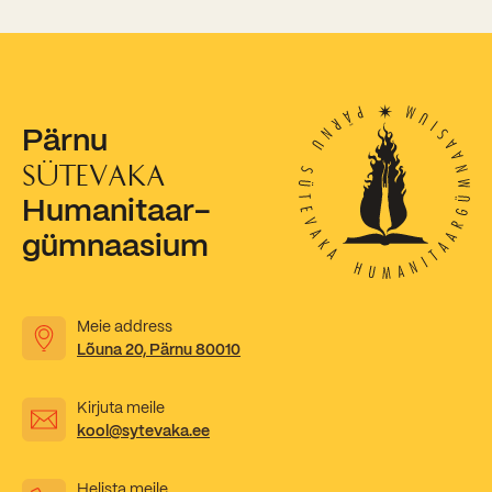
Kooliõde ja koolipsühholoogid
Pärnu
SÜTEVAKA
Humanitaar-
gümnaasium
Meie address
Lõuna 20, Pärnu 80010
Kirjuta meile
kool@sytevaka.ee
Helista meile