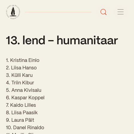
13. lend – humanitaar
Avaleht
Uudised
1. Kristina Einlo
Sündmused
2. Liisa Hanso
3. Külli Karu
Õppetöö
4. Triin Kibur
5. Anna Kivisalu
Koolist
6. Kaspar Koppel
7. Kaido Lilles
Perioodõpe
8. Liisa Paasik
Sisseastumisinfo
Õppesuunad
9. Laura Päit
Ajalugu
10. Danel Rinaldo
Kontaktid
Tunniplaan
Õpilased