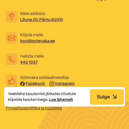
Kooliõde ja koolipsühholoogid
Meie address
Lõuna 20, Pärnu 80010
Kirjuta meile
kool@sytevaka.ee
Helista meile
443 1037
Sütevaka sotsiaalmeedias
Facebook
Instagram
Veebilehe kasutamist jätkates nõustute
Sulge
küpsiste kasutamisega.
Loe lähemalt
Privaatsuspoliitika ja küpsised