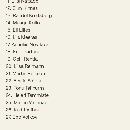
11. Liisi Kattago
Sisseastumiskatsed
Eksamid ja arvestused
12. Siim Kinnas
Töötajad
In English
Miks Sütevaka?
13. Randel Kreitsberg
Õppesisu ülekandmine
14. Maarja Krillo
Vilistlased
Stipendiumid
15. Eli Lilles
Stuudium
Videod
Galeriid
Aastatöö
Medalid
16. Liis Meeras
Õppemaksusoodustused
Loovtöö
17. Anneliis Novikov
Kooli aumärgid
18. Kärt Pärtlas
Konsultatsioonid
Nõukogu ja õppenõukogu
19. Geili Rehtla
20. Liisa Reimann
Olümpiaadid
Dokumendid
21. Martin Reinson
Rahvusvahelised projektid
22. Evelin Soidla
Koolituskeskus
23. Tõnu Talinurm
Õppemaks
24. Heleri Tammiste
25. Martin Vallimäe
Raamatukogu
26. Kadri Viitas
27. Epp Volkov
Huvitegevus
Järelevalve