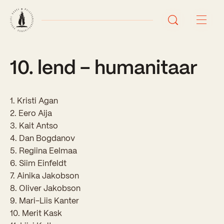
10. lend – humanitaar
Avaleht
Uudised
1. Kristi Agan
Sündmused
2. Eero Aija
3. Kait Antso
Õppetöö
4. Dan Bogdanov
5. Regiina Eelmaa
Koolist
6. Siim Einfeldt
7. Ainika Jakobson
Perioodõpe
8. Oliver Jakobson
Sisseastumisinfo
Õppesuunad
9. Mari-Liis Kanter
Ajalugu
10. Merit Kask
Kontaktid
Tunniplaan
Õpilased