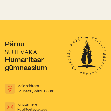
Kooliõde ja koolipsühholoogid
Pärnu
SÜTEVAKA
Humanitaar-
gümnaasium
Meie address
Lõuna 20, Pärnu 80010
Kirjuta meile
kool@sytevaka.ee