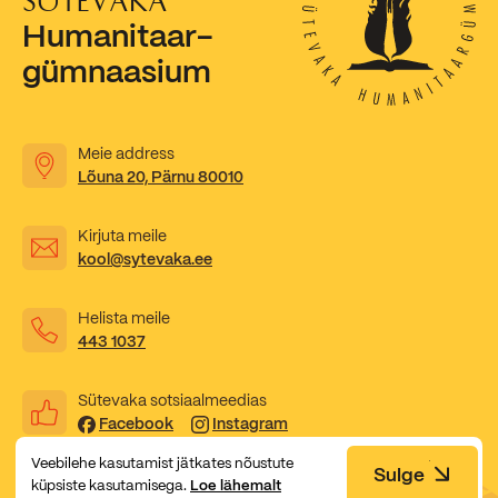
Humanitaar-
gümnaasium
Meie address
Lõuna 20, Pärnu 80010
Kirjuta meile
kool@sytevaka.ee
Helista meile
443 1037
Sütevaka sotsiaalmeedias
Facebook
Instagram
Veebilehe kasutamist jätkates nõustute
Sulge
küpsiste kasutamisega.
Loe lähemalt