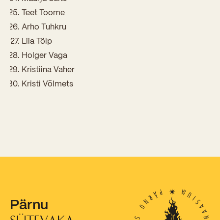
Teet Toome
Kooliõde ja koolipsühholoogid
Arho Tuhkru
Liia Tölp
Holger Vaga
Kristiina Vaher
Kristi Võlmets
Pärnu
SÜTEVAKA