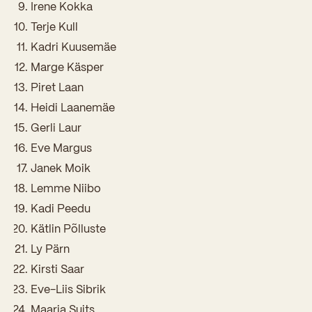
Sisseastumiskatsed
Irene Kokka
Eksamid ja arvestused
Töötajad
Terje Kull
In English
Miks Sütevaka?
Kadri Kuusemäe
Õppesisu ülekandmine
Vilistlased
Stipendiumid
Marge Käsper
Stuudium
Videod
Galeriid
Aastatöö
Medalid
Piret Laan
Õppemaksusoodustused
Loovtöö
Heidi Laanemäe
Kooli aumärgid
Gerli Laur
Konsultatsioonid
Nõukogu ja õppenõukogu
Eve Margus
Olümpiaadid
Janek Moik
Dokumendid
Lemme Niibo
Rahvusvahelised projektid
Koolituskeskus
Kadi Peedu
Õppemaks
Kätlin Põlluste
Ly Pärn
Raamatukogu
Kirsti Saar
Huvitegevus
Eve-Liis Sibrik
Maarja Suits
Järelevalve