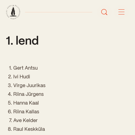
1. lend
Avaleht
Uudised
Sündmused
Gert Antsu
Ivi Hudi
Õppetöö
Virge Juurikas
Riina Jürgens
Koolist
Hanna Kaal
Perioodõpe
Riina Kallas
Sisseastumisinfo
Õppesuunad
Ave Kelder
Ajalugu
Kontaktid
Raul Keskküla
Tunniplaan
Õpilased