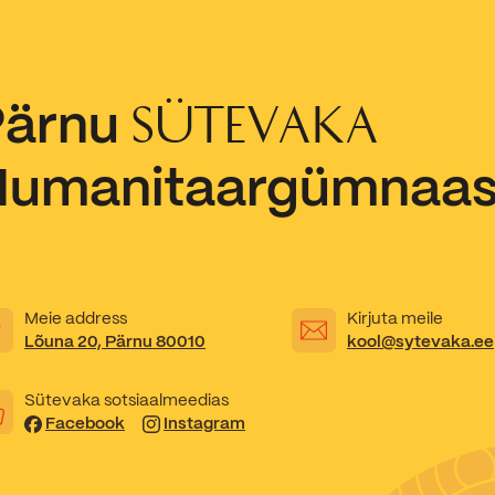
Pärnu
SÜTEVAKA
Humanitaargümnaa
Meie address
Kirjuta meile
Lõuna 20, Pärnu 80010
kool@sytevaka.ee
Sütevaka sotsiaalmeedias
Facebook
Instagram