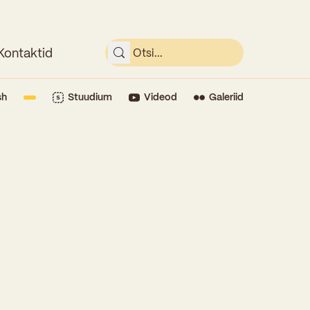
Kontaktid
sh
Stuudium
Videod
Galeriid