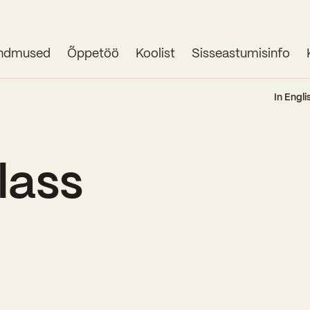
ndmused
Õppetöö
Koolist
Sisseastumisinfo
Avaleht
In Engli
Uudised
Sündmused
lass
Õppetöö
Koolist
Perioodõpe
Sisseastumisinfo
Õppesuunad
Ajalugu
Kontaktid
Tunniplaan
Õpilased