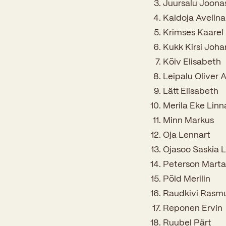
Juursalu Joona
Kaldoja Avelina
Krimses Kaarel
Kukk Kirsi Joh
Kõiv Elisabeth
Leipalu Oliver 
Lätt Elisabeth
Merila Eke Linn
Minn Markus
Oja Lennart
Ojasoo Saskia L
Peterson Marta
Põld Merilin
Raudkivi Rasm
Reponen Ervin
Ruubel Pärt