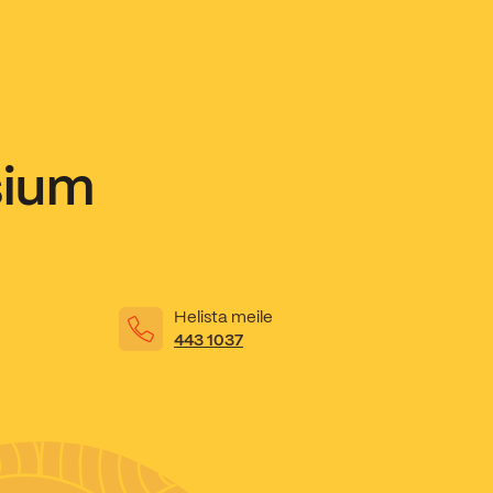
sium
Helista meile
443 1037