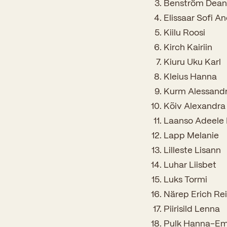
Benström Dean
Elissaar Sofi An
Kiilu Roosi
Kirch Kairiin
Kiuru Uku Karl
Kleius Hanna
Kurm Alessand
Kõiv Alexandra
Laanso Adeele 
Lapp Melanie
Lilleste Lisann
Luhar Liisbet
Luks Tormi
Närep Erich Re
Piirisild Lenna
Pulk Hanna-Emi