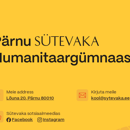
Pärnu
SÜTEVAKA
Humanitaargümnaa
Meie address
Kirjuta meile
Lõuna 20, Pärnu 80010
kool@sytevaka.ee
Sütevaka sotsiaalmeedias
Facebook
Instagram