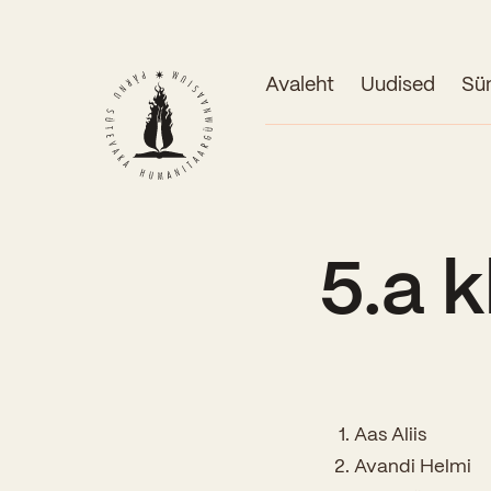
Avaleht
Uudised
Sü
5.a k
Aas Aliis
Avandi Helmi