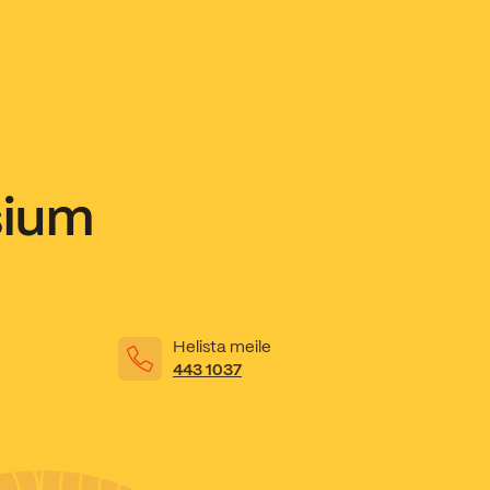
sium
Helista meile
443 1037