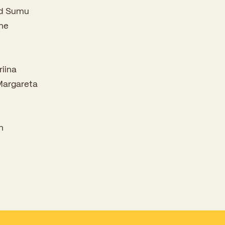
rd Sumu
Kooliõde ja koolipsühholoogid
ine
iina
Margareta
n