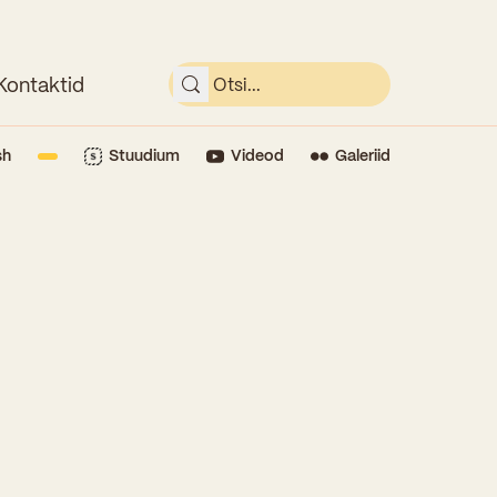
Kontaktid
sh
Stuudium
Videod
Galeriid