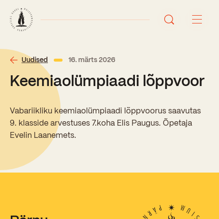
Avaleht
Uudised
16. märts 2026
Keemiaolümpiaadi lõppvoor
Uudised
Sündmused
Vabariikliku keemiaolümpiaadi lõppvoorus saavutas
9. klasside arvestuses 7.koha Elis Paugus. Õpetaja
Õppetöö
Evelin Laanemets.
Koolist
Perioodõpe
Sisseastumisinfo
Õppesuunad
Ajalugu
Kontaktid
Tunniplaan
Õpilased